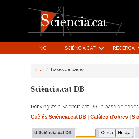
INICI
SCIÈNCIA.CAT
RECERCA
Inici
Bases de dades
Sciència.cat DB
Benvinguts a Sciència.cat DB, la base de dades d
Què és Sciència.cat DB
|
Catàleg d'obres
|
Si
Id Sciència.cat DB