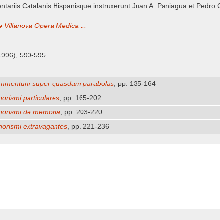
ariis Catalanis Hispanisque instruxerunt Juan A. Paniagua et Pedro Gi
e Villanova Opera Medica ...
(1996), 590-595.
mmentum super quasdam parabolas
, pp. 135-164
orismi particulares
, pp. 165-202
horismi de memoria
, pp. 203-220
horismi extravagantes
, pp. 221-236