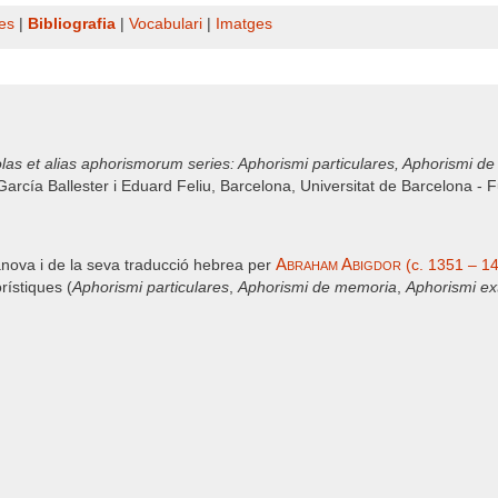
es
|
Bibliografia
|
Vocabulari
|
Imatges
 et alias aphorismorum series: Aphorismi particulares, Aphorismi de
 García Ballester i Eduard Feliu, Barcelona, Universitat de Barcelona 
Abraham Abigdor
nova i de la seva traducció hebrea per
(c. 1351 – 1
orístiques (
Aphorismi particulares
,
Aphorismi de memoria
,
Aphorismi ex