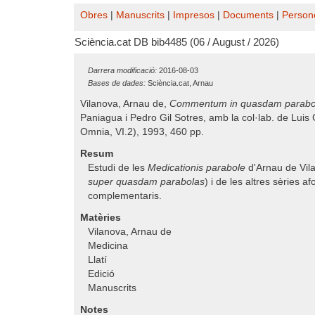
Obres
|
Manuscrits
|
Impresos
|
Documents
|
Person
Sciència.cat DB bib4485 (06 / August / 2026)
Darrera modificació:
2016-08-03
Bases de dades:
Sciència.cat, Arnau
Vilanova, Arnau de,
Commentum in quasdam parabolas
Paniagua i Pedro Gil Sotres, amb la col·lab. de Luis
Omnia, VI.2), 1993, 460 pp.
Resum
Estudi de les
Medicationis parabole
d'Arnau de Vila
super quasdam parabolas
) i de les altres sèries af
complementaris.
Matèries
Vilanova, Arnau de
Medicina
Llatí
Edició
Manuscrits
Notes