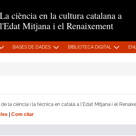
Vés al contingut
La ciència en la cultura catalana a
l'Edat Mitjana i el Renaixement
BASES DE DADES
BIBLIOTECA DIGITAL
EN
e la ciència i la tècnica en català a l'Edat Mitjana i el Renai
gles
|
Com citar