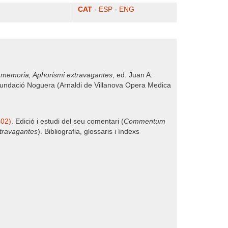
CAT
-
ESP
-
ENG
 memoria, Aphorismi extravagantes
, ed. Juan A.
- Fundació Noguera (Arnaldi de Villanova Opera Medica
402)
. Edició i estudi del seu comentari (
Commentum
travagantes
). Bibliografia, glossaris i índexs