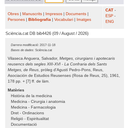
CAT
-
Obres
|
Manuscrits
|
Impresos
|
Documents
|
ESP
-
Persones
|
Bibliografia
|
Vocabulari
|
Imatges
ENG
Sciència.cat DB bib4426 (09 / August / 2026)
Darrera modificació:
2017-11-18
Bases de dades:
Sciència.cat
Vilaseca Anguera, Salvador,
Metges, cirurgians i apotecaris
reusencs dels segles XIII-XVI - La Confraria dels Sants
Metges, de Reus
, pròleg d'Agustí Pedro-Pons, Reus,
Asociación de Estudios Reusenses (Rosa de Reus, 25), 1961,
178 pp. + [7] ff. de làm.
Matèries
Història de la medicina
Medicina - Cirurgia i anatomia
Medicina - Farmacologia
Dret - Ordinacions
Religió - Espiritualitat
Documentació