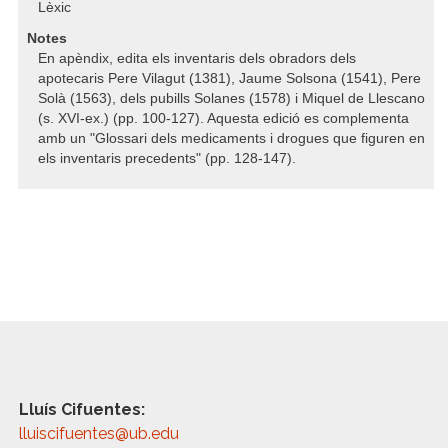
Lèxic
Notes
En apèndix, edita els inventaris dels obradors dels
apotecaris Pere Vilagut (1381), Jaume Solsona (1541), Pere
Solà (1563), dels pubills Solanes (1578) i Miquel de Llescano
(s. XVI-ex.) (pp. 100-127). Aquesta edició es complementa
amb un "Glossari dels medicaments i drogues que figuren en
els inventaris precedents" (pp. 128-147).
Lluís Cifuentes:
lluiscifuentes@ub.edu