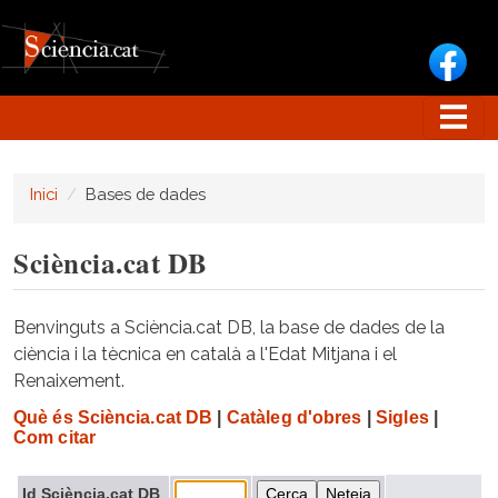
Vés al contingut
Inici
Bases de dades
Sciència.cat DB
Benvinguts a Sciència.cat DB, la base de dades de la
ciència i la tècnica en català a l'Edat Mitjana i el
Renaixement.
Què és Sciència.cat DB
|
Catàleg d'obres
|
Sigles
|
Com citar
Id Sciència.cat DB