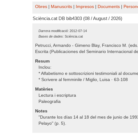
Obres
|
Manuscrits
|
Impresos
|
Documents
|
Person
Sciència.cat DB bib4303 (08 / August / 2026)
Darrera modificació:
2012-07-14
Bases de dades:
Sciència.cat
Petrucci, Armando - Gimeno Blay, Francisco M. (eds
Escrita (Publicaciones del Seminario Internacional de
Resum
Inclou:
* Alfabetismo e sottoscrizioni testimoniali al documen
* Scrivere al femminile / Miglio, Luisa · 63-108
Matèries
Lectura i escriptura
Paleografia
Notes
"Durante los días 14 al 18 del mes de junio de 199
Pelayo" (p. 5).