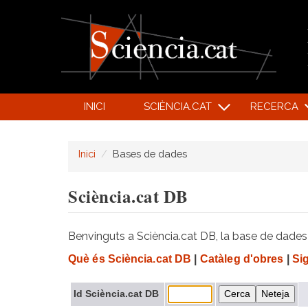
INICI
SCIÈNCIA.CAT
RECERCA
Inici
Bases de dades
Sciència.cat DB
Benvinguts a Sciència.cat DB, la base de dades d
Què és Sciència.cat DB
|
Catàleg d'obres
|
Si
Id Sciència.cat DB