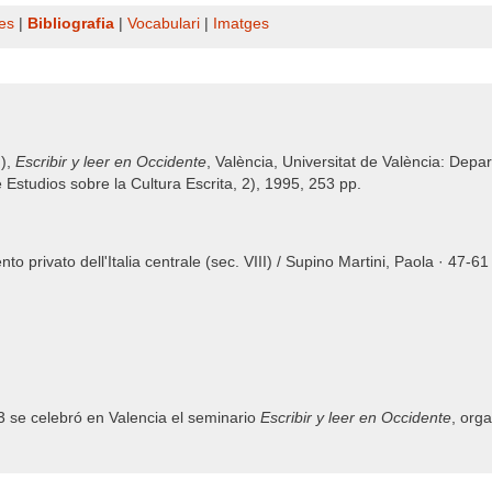
es
|
Bibliografia
|
Vocabulari
|
Imatges
.),
Escribir y leer en Occidente
, València, Universitat de València: Depa
 Estudios sobre la Cultura Escrita, 2), 1995, 253 pp.
to privato dell'Italia centrale (sec. VIII) / Supino Martini, Paola · 47-61
3 se celebró en Valencia el seminario
Escribir y leer en Occidente
, org