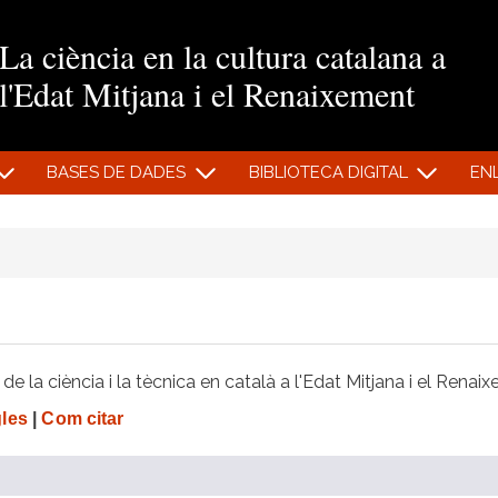
Vés al contingut
La ciència en la cultura catalana a
l'Edat Mitjana i el Renaixement
BASES DE DADES
BIBLIOTECA DIGITAL
EN
e la ciència i la tècnica en català a l'Edat Mitjana i el Renai
gles
|
Com citar