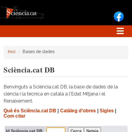
Vés al contingut
Inici
Bases de dades
Sciència.cat DB
Benvinguts a Sciència.cat DB, la base de dades de la
ciència i la tècnica en català a l'Edat Mitjana i el
Renaixement.
Què és Sciència.cat DB
|
Catàleg d'obres
|
Sigles
|
Com citar
Id Sciència.cat DB