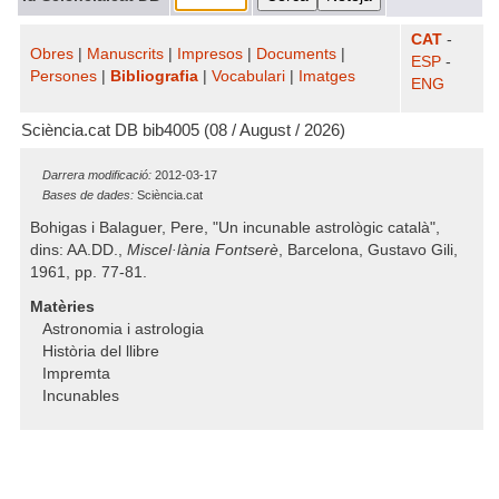
CAT
-
Obres
|
Manuscrits
|
Impresos
|
Documents
|
ESP
-
Persones
|
Bibliografia
|
Vocabulari
|
Imatges
ENG
Sciència.cat DB bib4005 (08 / August / 2026)
Darrera modificació:
2012-03-17
Bases de dades:
Sciència.cat
Bohigas i Balaguer, Pere, "Un incunable astrològic català",
dins: AA.DD.,
Miscel·lània Fontserè
, Barcelona, Gustavo Gili,
1961, pp. 77-81.
Matèries
Astronomia i astrologia
Història del llibre
Impremta
Incunables