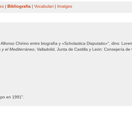
es
|
Bibliografia
|
Vocabulari
|
Imatges
lfonso Chirino entre biografía y «Scholastica Disputatio»", dins: Lore
a y el Mediterráneo
, Valladolid, Junta de Castilla y León: Consejería de
po en 1991".