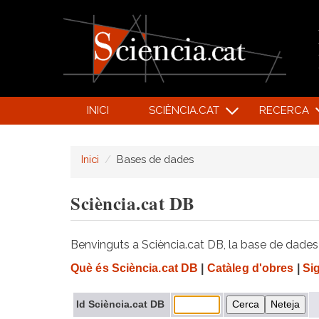
INICI
SCIÈNCIA.CAT
RECERCA
Inici
Bases de dades
Sciència.cat DB
Benvinguts a Sciència.cat DB, la base de dades d
Què és Sciència.cat DB
|
Catàleg d'obres
|
Si
Id Sciència.cat DB