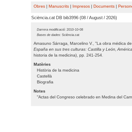
Obres
|
Manuscrits
|
Impresos
|
Documents
|
Person
Sciència.cat DB bib3996 (08 / August / 2026)
Darrera modificació:
2010-10-08
Bases de dades:
Sciència.cat
Amasuno Sárraga, Marcelino V., "La obra médica de A
España en sus tres culturas: Castilla y León, Améric
historia de la medicina), pp. 241-254.
Matèries
Història de la medicina
Castellà
Biografia
Notes
"Actas del Congreso celebrado en Medina del Cam