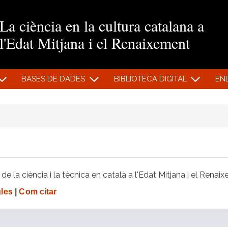
Vés al contingut
La ciència en la cultura catalana a
l'Edat Mitjana i el Renaixement
BASES DE DADES
BIBLIOTECA DIGITAL
EN
e la ciència i la tècnica en català a l'Edat Mitjana i el Renai
gles
|
Com citar