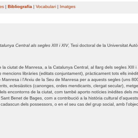
es
|
Bibliografia
|
Vocabulari
|
Imatges
Catalunya Central als segles XIII i XIV
, Tesi doctoral de la Universitat 
e la ciutat de Manresa, a la Catalunya Central, al llarg dels segles XIII
 mencions libràries (editats conjuntament), pràcticament tots ells inèd
 Manresa i l'Arxiu de la Seu de Manresa per a aquests segles (uns 800 ll
perits, eclesiàstics (canonges, ordes mendicants, clergat secular), metg
s dels encontorns de la ciutat, com també aporto notícies inèdites dels 
Sant Benet de Bages, com a contribució a la història cultural d'aquests
cadascun dels possessors, o en el seu cas del grup social, amb l'object