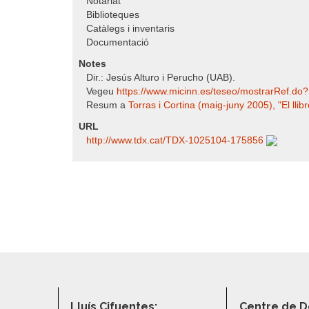
Notariat
Biblioteques
Catàlegs i inventaris
Documentació
Notes
Dir.: Jesús Alturo i Perucho (UAB).
Vegeu
https:/​/​www.micinn.es/​teseo/​mostrarRef.d
Resum a
Torras i Cortina (maig-juny 2005), "El llibr
URL
http:/​/​www.tdx.cat/​TDX-1025104-175856
Lluís Cifuentes:
Centre de D