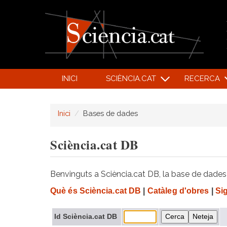
INICI
SCIÈNCIA.CAT
RECERCA
Inici
Bases de dades
Sciència.cat DB
Benvinguts a Sciència.cat DB, la base de dades d
Què és Sciència.cat DB
|
Catàleg d'obres
|
Si
Id Sciència.cat DB