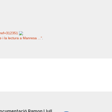
o?ref=312351
e i la lectura a Manresa ..."
.
ocumentació Ramon Llull