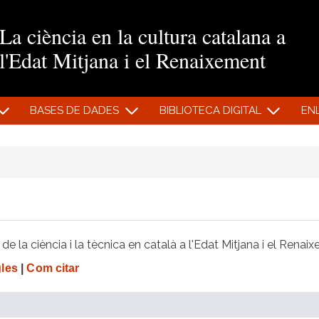
Vés al contingut
La ciència en la cultura catalana a
l'Edat Mitjana i el Renaixement
BASES DE DADES
BIBLIOTECA DIGITAL
EN
e la ciència i la tècnica en català a l'Edat Mitjana i el Renai
gles
|
Com citar