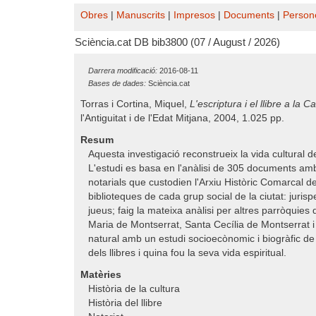
Obres
|
Manuscrits
|
Impresos
|
Documents
|
Person
Sciència.cat DB bib3800 (07 / August / 2026)
Darrera modificació:
2016-08-11
Bases de dades:
Sciència.cat
Torras i Cortina, Miquel,
L'escriptura i el llibre a la 
l'Antiguitat i de l'Edat Mitjana, 2004, 1.025 pp.
Resum
Aquesta investigació reconstrueix la vida cultural d
L'estudi es basa en l'anàlisi de 305 documents amb
notarials que custodien l'Arxiu Històric Comarcal de
biblioteques de cada grup social de la ciutat: juris
jueus; faig la mateixa anàlisi per altres parròquie
Maria de Montserrat, Santa Cecília de Montserrat i 
natural amb un estudi socioecònomic i biogràfic de 
dels llibres i quina fou la seva vida espiritual.
Matèries
Història de la cultura
Història del llibre