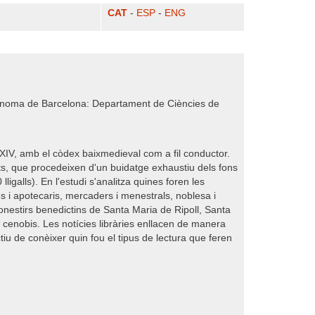
CAT
-
ESP
-
ENG
Autònoma de Barcelona: Departament de Ciències de
 i XIV, amb el còdex baixmedieval com a fil conductor.
its, que procedeixen d'un buidatge exhaustiu dels fons
igalls). En l'estudi s'analitza quines foren les
es i apotecaris, mercaders i menestrals, noblesa i
monestirs benedictins de Santa Maria de Ripoll, Santa
 cenobis. Les notícies libràries enllacen de manera
iu de conèixer quin fou el tipus de lectura que feren