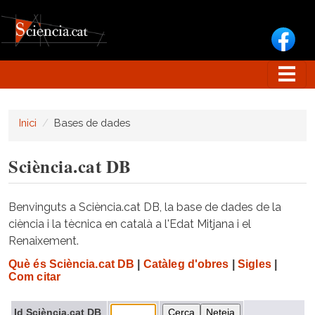
Vés al contingut
Inici
Bases de dades
Sciència.cat DB
Benvinguts a Sciència.cat DB, la base de dades de la
ciència i la tècnica en català a l'Edat Mitjana i el
Renaixement.
Què és Sciència.cat DB
|
Catàleg d'obres
|
Sigles
|
Com citar
Id Sciència.cat DB