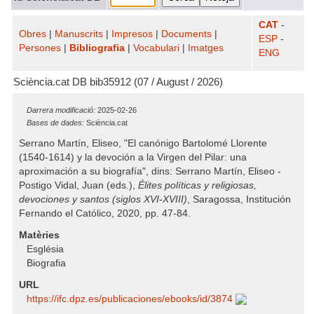
CAT
-
Obres
|
Manuscrits
|
Impresos
|
Documents
|
ESP
-
Persones
|
Bibliografia
|
Vocabulari
|
Imatges
ENG
Sciència.cat DB bib35912 (07 / August / 2026)
Darrera modificació:
2025-02-26
Bases de dades:
Sciència.cat
Serrano Martín, Eliseo, "El canónigo Bartolomé Llorente
(1540-1614) y la devoción a la Virgen del Pilar: una
aproximación a su biografía", dins: Serrano Martín, Eliseo -
Postigo Vidal, Juan (eds.),
Élites políticas y religiosas,
devociones y santos (siglos XVI-XVIII)
, Saragossa, Institución
Fernando el Católico, 2020, pp. 47-84.
Matèries
Església
Biografia
URL
https:/​/​ifc.dpz.es/​publicaciones/​ebooks/​id/​3874