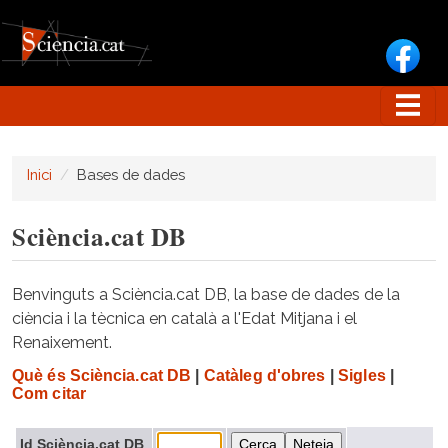
Vés al contingut
Inici
Bases de dades
Sciència.cat DB
Benvinguts a Sciència.cat DB, la base de dades de la
ciència i la tècnica en català a l'Edat Mitjana i el
Renaixement.
Què és Sciència.cat DB
|
Catàleg d'obres
|
Sigles
|
Com citar
Id Sciència.cat DB