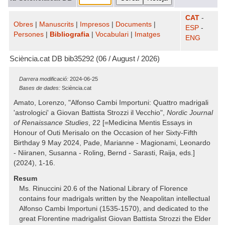
CAT
-
Obres
|
Manuscrits
|
Impresos
|
Documents
|
ESP
-
Persones
|
Bibliografia
|
Vocabulari
|
Imatges
ENG
Sciència.cat DB bib35292 (06 / August / 2026)
Darrera modificació:
2024-06-25
Bases de dades:
Sciència.cat
Amato, Lorenzo, "Alfonso Cambi Importuni: Quattro madrigali
'astrologici' a Giovan Battista Strozzi il Vecchio",
Nordic Journal
of Renaissance Studies
, 22 [=Medicina Mentis Essays in
Honour of Outi Merisalo on the Occasion of her Sixty-Fifth
Birthday 9 May 2024, Pade, Marianne - Magionami, Leonardo
- Niiranen, Susanna - Roling, Bernd - Sarasti, Raija, eds.]
(2024), 1-16.
Resum
Ms. Rinuccini 20.6 of the National Library of Florence
contains four madrigals written by the Neapolitan intellectual
Alfonso Cambi Importuni (1535-1570), and dedicated to the
great Florentine madrigalist Giovan Battista Strozzi the Elder