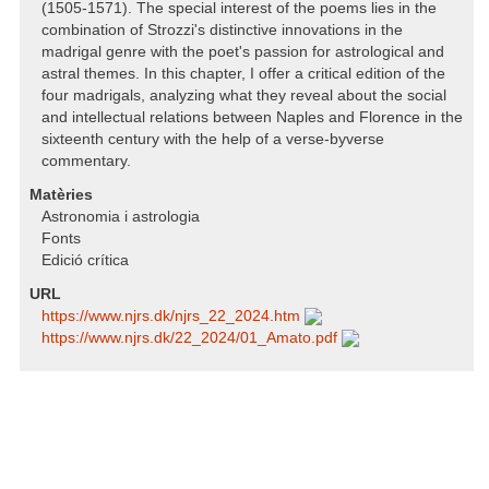
(1505-1571). The special interest of the poems lies in the
combination of Strozzi's distinctive innovations in the
madrigal genre with the poet's passion for astrological and
astral themes. In this chapter, I offer a critical edition of the
four madrigals, analyzing what they reveal about the social
and intellectual relations between Naples and Florence in the
sixteenth century with the help of a verse-byverse
commentary.
Matèries
Astronomia i astrologia
Fonts
Edició crítica
URL
https:/​/​www.njrs.dk/​njrs_22_2024.htm
https:/​/​www.njrs.dk/​22_2024/​01_Amato.pdf