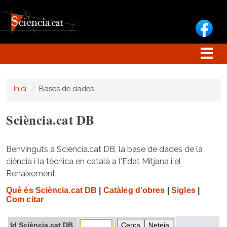
Vés al contingut
Inici
Bases de dades
Sciència.cat DB
Benvinguts a Sciència.cat DB, la base de dades de la
ciència i la tècnica en català a l'Edat Mitjana i el
Renaixement.
Què és Sciència.cat DB
|
Catàleg d'obres
|
Sigles
|
Com citar
Id Sciència.cat DB