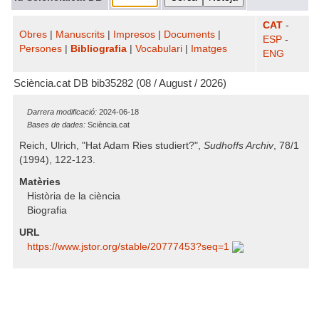
CAT
-
Obres
|
Manuscrits
|
Impresos
|
Documents
|
ESP
-
Persones
|
Bibliografia
|
Vocabulari
|
Imatges
ENG
Sciència.cat DB bib35282 (08 / August / 2026)
Darrera modificació:
2024-06-18
Bases de dades:
Sciència.cat
Reich, Ulrich, "Hat Adam Ries studiert?",
Sudhoffs Archiv
, 78/1
(1994), 122-123.
Matèries
Història de la ciència
Biografia
URL
https:/​/​www.jstor.org/​stable/​20777453?seq=1