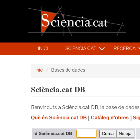
INICI
SCIÈNCIA.CAT
RECERCA
Inici
Bases de dades
Sciència.cat DB
Benvinguts a Sciència.cat DB, la base de dades d
Què és Sciència.cat DB
|
Catàleg d'obres
|
Si
Id Sciència.cat DB