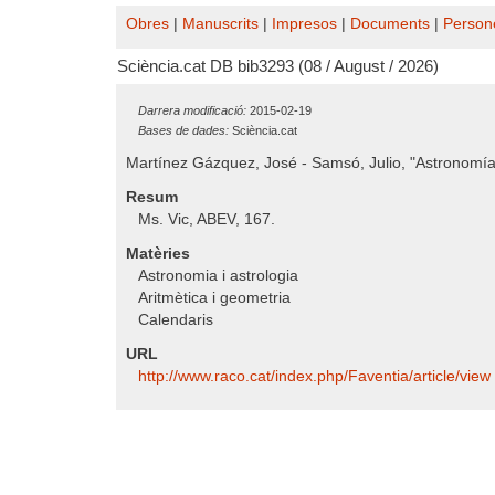
Obres
|
Manuscrits
|
Impresos
|
Documents
|
Person
Sciència.cat DB bib3293 (08 / August / 2026)
Darrera modificació:
2015-02-19
Bases de dades:
Sciència.cat
Martínez Gázquez, José - Samsó, Julio, "Astronomía 
Resum
Ms. Vic, ABEV, 167.
Matèries
Astronomia i astrologia
Aritmètica i geometria
Calendaris
URL
http:/​/​www.raco.cat/​index.php/​Faventia/​article/​view 