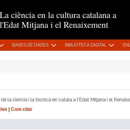
Vés al contingut
La ciència en la cultura catalana a
l'Edat Mitjana i el Renaixement
BASES DE DADES
BIBLIOTECA DIGITAL
EN
e la ciència i la tècnica en català a l'Edat Mitjana i el Renai
gles
|
Com citar