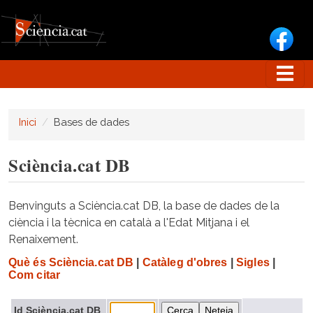
Vés al contingut
Inici
Bases de dades
Sciència.cat DB
Benvinguts a Sciència.cat DB, la base de dades de la
ciència i la tècnica en català a l'Edat Mitjana i el
Renaixement.
Què és Sciència.cat DB
|
Catàleg d'obres
|
Sigles
|
Com citar
Id Sciència.cat DB