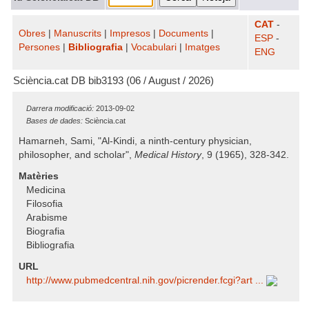
CAT
-
Obres
|
Manuscrits
|
Impresos
|
Documents
|
ESP
-
Persones
|
Bibliografia
|
Vocabulari
|
Imatges
ENG
Sciència.cat DB bib3193 (06 / August / 2026)
Darrera modificació:
2013-09-02
Bases de dades:
Sciència.cat
Hamarneh, Sami, "Al-Kindi, a ninth-century physician,
philosopher, and scholar",
Medical History
, 9 (1965), 328-342.
Matèries
Medicina
Filosofia
Arabisme
Biografia
Bibliografia
URL
http:/​/​www.pubmedcentral.nih.gov/​picrender.fcgi?art ...