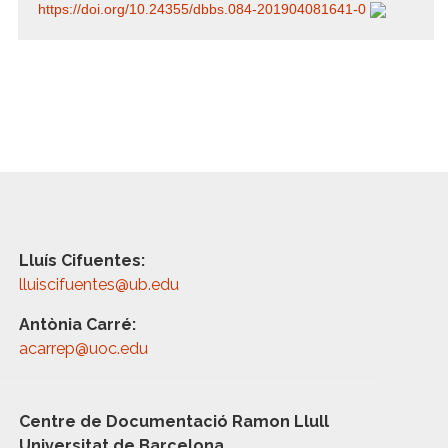
https:/​/​doi.org/​10.24355/​dbbs.084-201904081641-0
Lluís Cifuentes:
lluiscifuentes@ub.edu
Antònia Carré:
acarrep@uoc.edu
Centre de Documentació Ramon Llull
Universitat de Barcelona