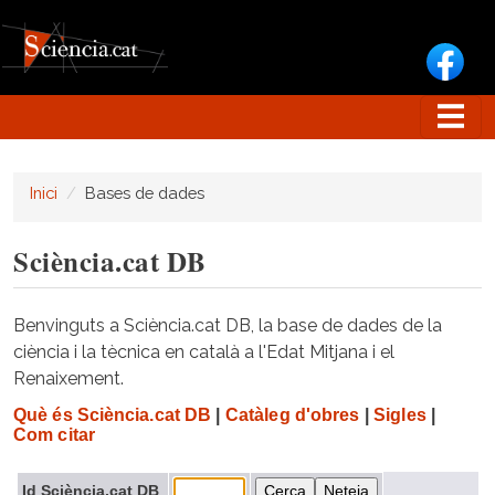
Vés al contingut
Inici
Bases de dades
Sciència.cat DB
Benvinguts a Sciència.cat DB, la base de dades de la
ciència i la tècnica en català a l'Edat Mitjana i el
Renaixement.
Què és Sciència.cat DB
|
Catàleg d'obres
|
Sigles
|
Com citar
Id Sciència.cat DB