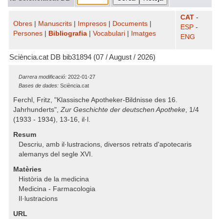
CAT
-
Obres
|
Manuscrits
|
Impresos
|
Documents
|
ESP
-
Persones
|
Bibliografia
|
Vocabulari
|
Imatges
ENG
Sciència.cat DB bib31894 (07 / August / 2026)
Darrera modificació:
2022-01-27
Bases de dades:
Sciència.cat
Ferchl, Fritz, "Klassische Apotheker-Bildnisse des 16.
Jahrhunderts",
Zur Geschichte der deutschen Apotheke
, 1/4
(1933 - 1934), 13-16, il·l.
Resum
Descriu, amb il·lustracions, diversos retrats d'apotecaris
alemanys del segle XVI.
Matèries
Història de la medicina
Medicina - Farmacologia
Il·lustracions
URL