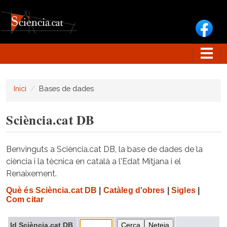
Vés al contingut
Inici
Bases de dades
Sciència.cat DB
Benvinguts a Sciència.cat DB, la base de dades de la
ciència i la tècnica en català a l'Edat Mitjana i el
Renaixement.
Què és Sciència.cat DB
|
Catàleg d'obres
|
Sigles
|
Com citar
Id Sciència.cat DB