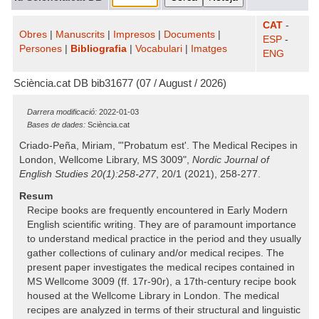
CAT
-
Obres
|
Manuscrits
|
Impresos
|
Documents
|
ESP
-
Persones
|
Bibliografia
|
Vocabulari
|
Imatges
ENG
Sciència.cat DB bib31677 (07 / August / 2026)
Darrera modificació:
2022-01-03
Bases de dades:
Sciència.cat
Criado-Peña, Miriam, "'Probatum est'. The Medical Recipes in
London, Wellcome Library, MS 3009",
Nordic Journal of
English Studies 20(1):258-277
, 20/1 (2021), 258-277.
Resum
Recipe books are frequently encountered in Early Modern
English scientific writing. They are of paramount importance
to understand medical practice in the period and they usually
gather collections of culinary and/or medical recipes. The
present paper investigates the medical recipes contained in
MS Wellcome 3009 (ff. 17r-90r), a 17th-century recipe book
housed at the Wellcome Library in London. The medical
recipes are analyzed in terms of their structural and linguistic