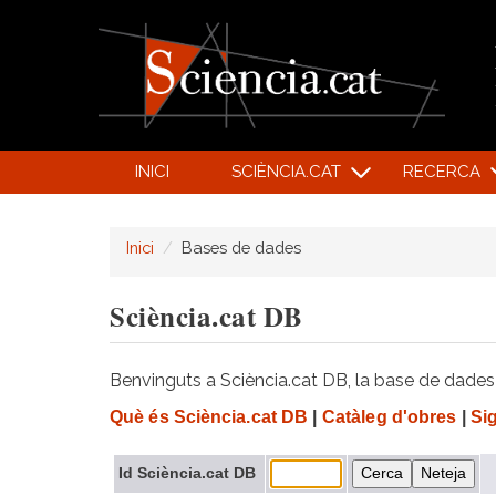
INICI
SCIÈNCIA.CAT
RECERCA
Inici
Bases de dades
Sciència.cat DB
Benvinguts a Sciència.cat DB, la base de dades d
Què és Sciència.cat DB
|
Catàleg d'obres
|
Si
Id Sciència.cat DB