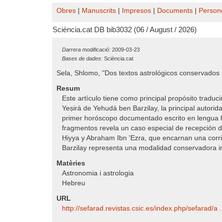
Obres
|
Manuscrits
|
Impresos
|
Documents
|
Person
Sciència.cat DB bib3032 (06 / August / 2026)
Darrera modificació:
2009-03-23
Bases de dades:
Sciència.cat
Sela, Shlomo, "Dos textos astrológicos conservados 
Resum
Este artículo tiene como principal propósito traduc
Yeṣirá de Yehudá ben Barzilay, la principal autorid
primer horóscopo documentado escrito en lengua h
fragmentos revela un caso especial de recepción de 
Ḥiyya y Abraham Ibn 'Ezra, que encarnan una corri
Barzilay representa una modalidad conservadora incl
Matèries
Astronomia i astrologia
Hebreu
URL
http:/​/​sefarad.revistas.csic.es/​index.php/​sefarad/​a .