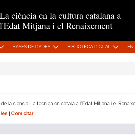
Vés al contingut
La ciència en la cultura catalana a
l'Edat Mitjana i el Renaixement
BASES DE DADES
BIBLIOTECA DIGITAL
EN
e la ciència i la tècnica en català a l'Edat Mitjana i el Renai
gles
|
Com citar