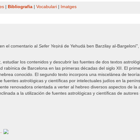
es
|
Bibliografia
|
Vocabulari
|
Imatges
en el comentario al
Sefer Yeṣirá
de Yehudá ben Barzilay al-Bargeloní"
ir, estudiar los contenidos y descubrir las fuentes de dos textos astro
ad rabínica de Barcelona en las primeras décadas del siglo XII. El prime
ebrea conocido. El segundo texto incorpora una miscelánea de teorías
fuentes astrológicas y científicas por intelectuales judíos en la penín
ente renovadora orientada a verter al hebreo diversos aspectos de la a
inada a la utilización de fuentes astrológicas y científicas de autores
..