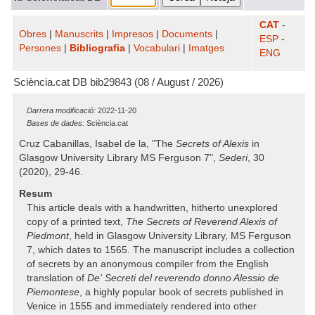
CAT
-
Obres
|
Manuscrits
|
Impresos
|
Documents
|
ESP
-
Persones
|
Bibliografia
|
Vocabulari
|
Imatges
ENG
Sciència.cat DB bib29843 (08 / August / 2026)
Darrera modificació:
2022-11-20
Bases de dades:
Sciència.cat
Cruz Cabanillas, Isabel de la, "The
Secrets of Alexis
in
Glasgow University Library MS Ferguson 7",
Sederi
, 30
(2020), 29-46.
Resum
This article deals with a handwritten, hitherto unexplored
copy of a printed text,
The Secrets of Reverend Alexis of
Piedmont
, held in Glasgow University Library, MS Ferguson
7, which dates to 1565. The manuscript includes a collection
of secrets by an anonymous compiler from the English
translation of
De' Secreti del reverendo donno Alessio de
Piemontese
, a highly popular book of secrets published in
Venice in 1555 and immediately rendered into other