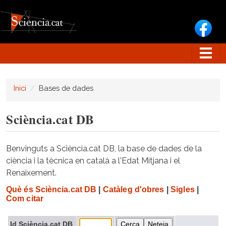
Vés al contingut
Inici
Bases de dades
Sciència.cat DB
Benvinguts a Sciència.cat DB, la base de dades de la
ciència i la tècnica en català a l'Edat Mitjana i el
Renaixement.
Què és Sciència.cat DB
|
Catàleg d'obres
|
Sigles
|
Com citar
Id Sciència.cat DB