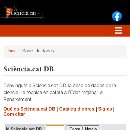
Vés al contingut
Inici
Bases de dades
Sciència.cat DB
Benvinguts a Sciència.cat DB, la base de dades de la
ciència i la tècnica en català a l'Edat Mitjana i el
Renaixement.
Què és Sciència.cat DB
|
Catàleg d'obres
|
Sigles
|
Com citar
Id Sciència.cat DB