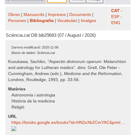
CAT
-
Obres
|
Manuscrits
|
Impresos
|
Documents
|
ESP
-
Persones
|
Bibliografia
|
Vocabulari
|
Imatges
ENG
Sciència.cat DB bib29683 (07 / August / 2026)
Darrera modificació:
2020-11-06
Bases de dades:
Sciència.cat
Kusukawa, Sachiko, "
Aspectio divinorum operum
: Melanchton
and astrology for Lutheran medics", dins: Grell, Ole Peter -
Cunningham, Andrew (eds.),
Medicine and the Reformation
,
Londres, Routledge, 1993, pp. 33-56.
Matèries
Astronomia i astrologia
Història de la medicina
Religió
URL
https:/​/​books.google.es/​books?id=HN2xXb2CmYAC​&print ...