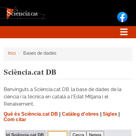
Vés al contingut
Inici
Bases de dades
Sciència.cat DB
Benvinguts a Sciència.cat DB, la base de dades de la
ciència i la tècnica en català a l'Edat Mitjana i el
Renaixement.
Què és Sciència.cat DB
|
Catàleg d'obres
|
Sigles
|
Com citar
Id Sciència.cat DB