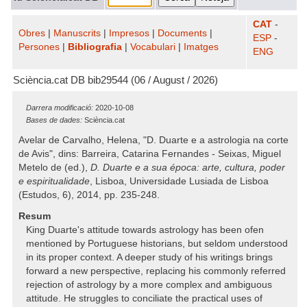
CAT
-
Obres
|
Manuscrits
|
Impresos
|
Documents
|
ESP
-
Persones
|
Bibliografia
|
Vocabulari
|
Imatges
ENG
Sciència.cat DB bib29544 (06 / August / 2026)
Darrera modificació:
2020-10-08
Bases de dades:
Sciència.cat
Avelar de Carvalho, Helena, "D. Duarte e a astrologia na corte
de Avis", dins: Barreira, Catarina Fernandes - Seixas, Miguel
Metelo de (ed.),
D. Duarte e a sua época: arte, cultura, poder
e espiritualidade
, Lisboa, Universidade Lusiada de Lisboa
(Estudos, 6), 2014, pp. 235-248.
Resum
King Duarte's attitude towards astrology has been ofen
mentioned by Portuguese historians, but seldom understood
in its proper context. A deeper study of his writings brings
forward a new perspective, replacing his commonly referred
rejection of astrology by a more complex and ambiguous
attitude. He struggles to conciliate the practical uses of