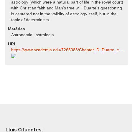
astrology (which were a natural part of life in the royal court)
with Christian faith and Man's free will. Duarte's questioning
is centered not in the validity of astrology itself, but in the
topic of determinism.
Matèries
Astronomia i astrologia
URL
https:/​/​www.academia.edu/​7265083/​Chapter_D_Duarte_e ...
Lluís Cifuentes: