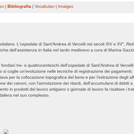
es
|
Bibliografia
|
Vocabulari
|
Imatges
pedaliera. L'ospedale di Sant'Andrea di Vercelli nei secoli XIV e XV",
Reti
iche dell'assistenza in Italia nel tardo medioevo a cura di Marina Gazzi
beni fondiari tre- e quattrocenteschi dell'ospedale di Sant'Andrea di Verce
 si coglie un'evoluzione nelle tecniche di registrazione dei pagamenti; da
ava per la collocazione topografica del bene e per l'estrazione degli affit
 dei canoni, con l'annotazione dei ritardi, dell'accumularsi di debiti a ca
o in prodotti del lavoro artigiano o giornate di lavoro fa risaltare i trat
edaliera nel suo complesso.
...