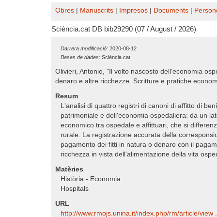
Obres
|
Manuscrits
|
Impresos
|
Documents
|
Person
Sciència.cat DB bib29290 (07 / August / 2026)
Darrera modificació:
2020-08-12
Bases de dades:
Sciència.cat
Olivieri, Antonio, "Il volto nascosto dell'economia os
denaro e altre ricchezze. Scritture e pratiche econom
Resum
L'analisi di quattro registri di canoni di affitto di 
patrimoniale e dell'economia ospedaliera: da un lato
economico tra ospedale e affittuari, che si differenzi
rurale. La registrazione accurata della corresponsione
pagamento dei fitti in natura o denaro con il pagament
ricchezza in vista dell'alimentazione della vita osp
Matèries
Història - Economia
Hospitals
URL
http:/​/​www.rmojs.unina.it/​index.php/​rm/​article/​view 