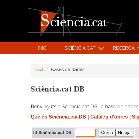
INICI
SCIÈNCIA.CAT
RECERCA
Inici
Bases de dades
Sciència.cat DB
Benvinguts a Sciència.cat DB, la base de dades d
Què és Sciència.cat DB
|
Catàleg d'obres
|
Si
Id Sciència.cat DB