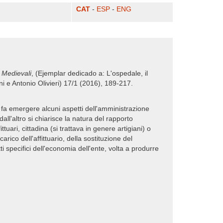
CAT
-
ESP
-
ENG
 Medievali
, (Ejemplar dedicado a: L'ospedale, il
ni e Antonio Olivieri) 17/1 (2016), 189-217.
lli fa emergere alcuni aspetti dell'amministrazione
ll'altro si chiarisce la natura del rapporto
tuari, cittadina (si trattava in genere artigiani) o
rico dell'affittuario, della sostituzione del
ti specifici dell'economia dell'ente, volta a produrre