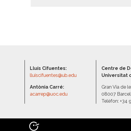
Lluís Cifuentes:
Centre de D
lluiscifuentes@ub.edu
Universitat
Antònia Carré:
Gran Via de l
acarrep@uoc.edu
08007 Barce
Telèfon: +34 