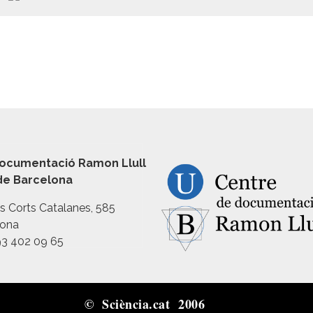
ocumentació Ramon Llull
 de Barcelona
es Corts Catalanes, 585
lona
93 402 09 65
© Sciència.cat 2006