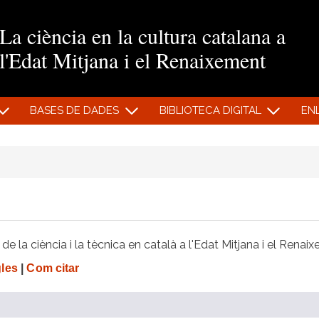
Vés al contingut
La ciència en la cultura catalana a
l'Edat Mitjana i el Renaixement
BASES DE DADES
BIBLIOTECA DIGITAL
EN
e la ciència i la tècnica en català a l'Edat Mitjana i el Renai
gles
|
Com citar