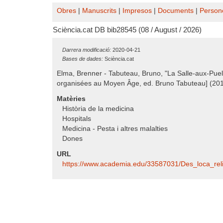
Obres
|
Manuscrits
|
Impresos
|
Documents
|
Person
Sciència.cat DB bib28545 (08 / August / 2026)
Darrera modificació:
2020-04-21
Bases de dades:
Sciència.cat
Elma, Brenner - Tabuteau, Bruno, "La Salle-aux-Pue
organisées au Moyen Âge, ed. Bruno Tabuteau] (201
Matèries
Història de la medicina
Hospitals
Medicina - Pesta i altres malalties
Dones
URL
https:/​/​www.academia.edu/​33587031/​Des_loca_reli