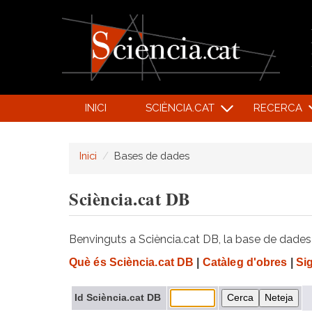
INICI
SCIÈNCIA.CAT
RECERCA
Inici
Bases de dades
Sciència.cat DB
Benvinguts a Sciència.cat DB, la base de dades d
Què és Sciència.cat DB
|
Catàleg d'obres
|
Si
Id Sciència.cat DB