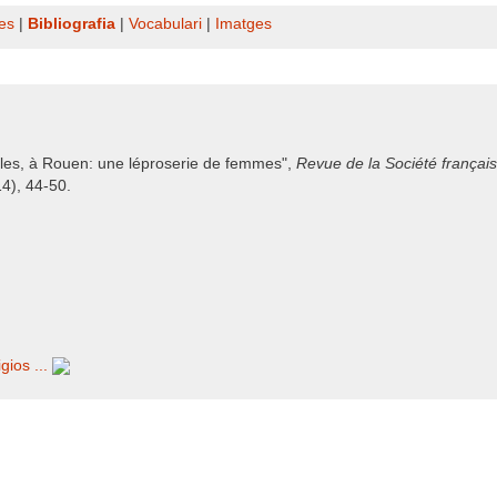
es
|
Bibliografia
|
Vocabulari
|
Imatges
lles, à Rouen: une léproserie de femmes",
Revue de la Société français
4), 44-50.
gios ...