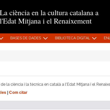
Vés al contingut
La ciència en la cultura catalana a
l'Edat Mitjana i el Renaixement
BASES DE DADES
BIBLIOTECA DIGITAL
EN
e la ciència i la tècnica en català a l'Edat Mitjana i el Renai
gles
|
Com citar