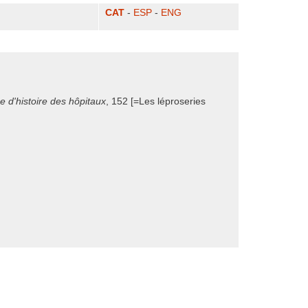
CAT
-
ESP
-
ENG
e d'histoire des hôpitaux
, 152 [=Les léproseries