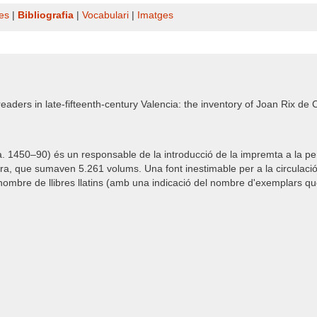
es
|
Bibliografia
|
Vocabulari
|
Imatges
eaders in late-fifteenth-century Valencia: the inventory of Joan Rix de
ca. 1450–90) és un responsable de la introducció de la impremta a la pe
Cura, que sumaven 5.261 volums. Una font inestimable per a la circulació
 nombre de llibres llatins (amb una indicació del nombre d'exemplars que 