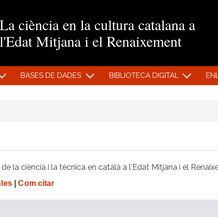
Vés al contingut
La ciència en la cultura catalana a
l'Edat Mitjana i el Renaixement
BASES DE DADES
BIBLIOTECA DIGITAL
EN
e la ciència i la tècnica en català a l'Edat Mitjana i el Renai
gles
|
Com citar