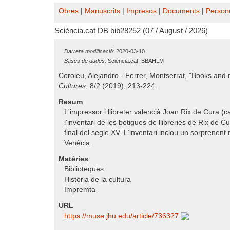
Obres
|
Manuscrits
|
Impresos
|
Documents
|
Person
Sciència.cat DB bib28252 (07 / August / 2026)
Darrera modificació:
2020-03-10
Bases de dades:
Sciència.cat, BBAHLM
Coroleu, Alejandro - Ferrer, Montserrat, "Books and r
Cultures
, 8/2 (2019), 213-224.
Resum
L'impressor i llibreter valencià Joan Rix de Cura (
l'inventari de les botigues de llibreries de Rix de 
final del segle XV. L'inventari inclou un sorprenent
Venècia.
Matèries
Biblioteques
Història de la cultura
Impremta
URL
https:/​/​muse.jhu.edu/​article/​736327