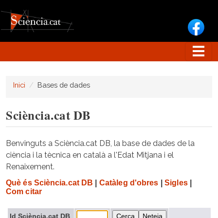
Vés al contingut
Inici
Bases de dades
Sciència.cat DB
Benvinguts a Sciència.cat DB, la base de dades de la
ciència i la tècnica en català a l'Edat Mitjana i el
Renaixement.
Què és Sciència.cat DB
|
Catàleg d'obres
|
Sigles
|
Com citar
Id Sciència.cat DB