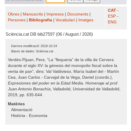
CAT
-
Obres
|
Manuscrits
|
Impresos
|
Documents
|
ESP
-
Persones
|
Bibliografia
|
Vocabulari
|
Imatges
ENG
Sciència.cat DB bib27597 (06 / August / 2026)
Darrera modificació:
2019-10-24
Bases de dades:
Sciència.cat
Verdés-Pijuan, Pere, "La “flequeria” de la villa de Cervera
durante el siglo XV: la génesis del monopolio fiscal sobre la
venta de pan", dins: Val Valdivieso, María Isabel del - Martín
Cea, Juan Carlos - Carvajal de la Vega, Daniel (coords.),
Expresiones del poder en la Edad Media. Homenaje al prof.
Juan Antonio Bonachía
, Valladolid, Universidad de Valladolid,
2019, pp. 635-644.
Matèries
Alimentació
Història - Economia