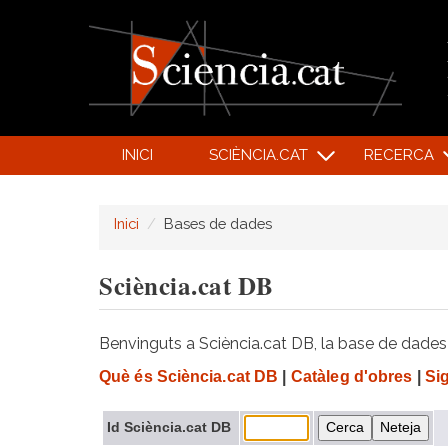
INICI
SCIÈNCIA.CAT
RECERCA
Inici
Bases de dades
Sciència.cat DB
Benvinguts a Sciència.cat DB, la base de dades d
Què és Sciència.cat DB
|
Catàleg d'obres
|
Si
Id Sciència.cat DB