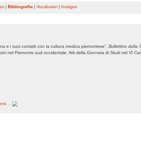
es
|
Bibliografia
|
Vocabulari
|
Imatges
ina e i suoi contatti con la cultura medica piemontese",
Bollettino della S
ippini nel Piemonte sud-occidentale. Atti della Giornata di Studi nel VI
rsi ...