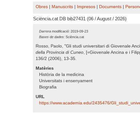
Obres
|
Manuscrits
|
Impresos
|
Documents
|
Person
Sciència.cat DB bib27431 (06 / August / 2026)
Darrera modificació:
2019-09-23
Bases de dades:
Sciència.cat
Rosso, Paolo, "Gli studi universitari di Giovenale Anc
della Provincia di Cuneo
, [=Giovenale Ancina e i Fil
136/2 (2006), 13-35.
Matèries
Història de la medicina
Universitats i ensenyament
Biografia
URL
https:/​/​www.academia.edu/​2435476/​Gli_studi_unive