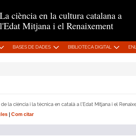
Vés al contingut
La ciència en la cultura catalana a
l'Edat Mitjana i el Renaixement
BASES DE DADES
BIBLIOTECA DIGITAL
EN
e la ciència i la tècnica en català a l'Edat Mitjana i el Renai
gles
|
Com citar