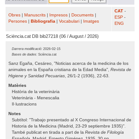
CAT
-
Obres
|
Manuscrits
|
Impresos
|
Documents
|
ESP
-
Persones
|
Bibliografia
|
Vocabulari
|
Imatges
ENG
Sciència.cat DB bib27218 (06 / August / 2026)
Darrera modificació:
2026-02-15
Bases de dades:
Sciència.cat
Sanz Egaña, Cesáreo, "Noticias acerca de la medicina de los
animales en la España cristiana de la Edad Media",
Revista de
Higiene y Sanidad Pecuarias
, 26/1-2 (1936), 22-63.
Matèries
Història de la veterinària
Veterinària - Menescalia
Il·lustracions
Notes
Subtítol: "Trabajo presentado al X Congreso Internacional de
Historia de la Medicina (Madrid, 23-29 septiembre 1935)".
També publicat en tirada a part de la
Revista de Filología
Española
, Madrid, Ernesto Giménez, 1935, 30 pp.