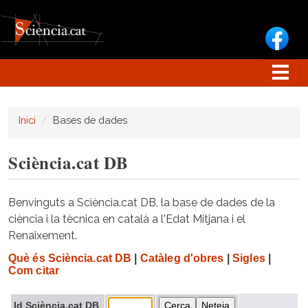
Vés al contingut
Inici
Bases de dades
Sciència.cat DB
Benvinguts a Sciència.cat DB, la base de dades de la
ciència i la tècnica en català a l'Edat Mitjana i el
Renaixement.
Què és Sciència.cat DB
|
Catàleg d'obres
|
Sigles
|
Com citar
Id Sciència.cat DB