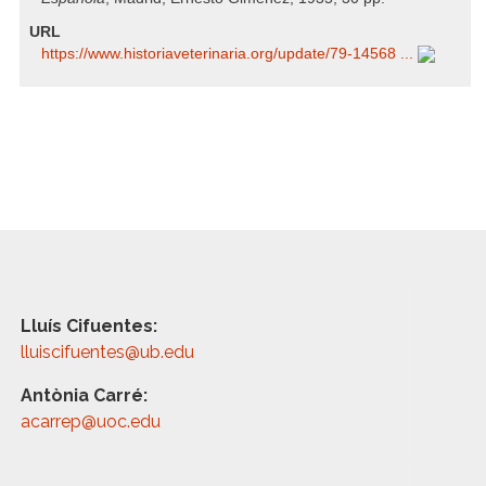
URL
https:/​/​www.historiaveterinaria.org/​update/​79-14568 ...
Lluís Cifuentes:
lluiscifuentes@ub.edu
Antònia Carré:
acarrep@uoc.edu