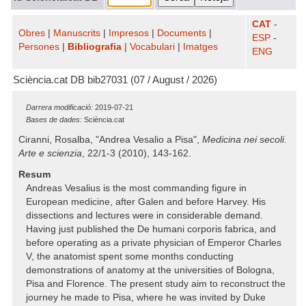
CAT
-
Obres
|
Manuscrits
|
Impresos
|
Documents
|
ESP
-
Persones
|
Bibliografia
|
Vocabulari
|
Imatges
ENG
Sciència.cat DB bib27031 (07 / August / 2026)
Darrera modificació:
2019-07-21
Bases de dades:
Sciència.cat
Ciranni, Rosalba, "Andrea Vesalio a Pisa",
Medicina nei secoli.
Arte e scienzia
, 22/1-3 (2010), 143-162.
Resum
Andreas Vesalius is the most commanding figure in
European medicine, after Galen and before Harvey. His
dissections and lectures were in considerable demand.
Having just published the De humani corporis fabrica, and
before operating as a private physician of Emperor Charles
V, the anatomist spent some months conducting
demonstrations of anatomy at the universities of Bologna,
Pisa and Florence. The present study aim to reconstruct the
journey he made to Pisa, where he was invited by Duke