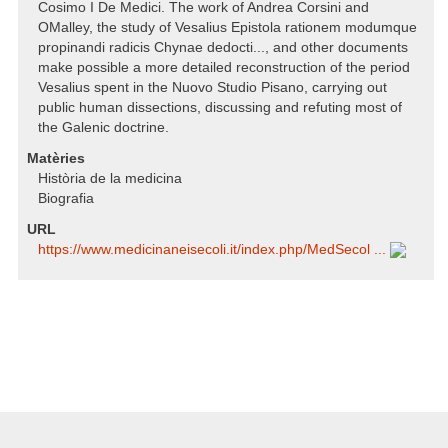
Cosimo I De Medici. The work of Andrea Corsini and
OMalley, the study of Vesalius Epistola rationem modumque
propinandi radicis Chynae dedocti..., and other documents
make possible a more detailed reconstruction of the period
Vesalius spent in the Nuovo Studio Pisano, carrying out
public human dissections, discussing and refuting most of
the Galenic doctrine.
Matèries
Història de la medicina
Biografia
URL
https:/​/​www.medicinaneisecoli.it/​index.php/​MedSecol ...