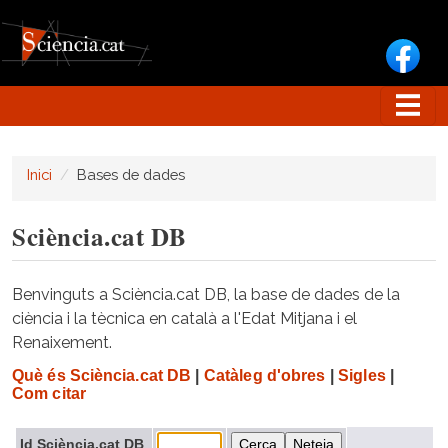
Vés al contingut
Inici
Bases de dades
Sciència.cat DB
Benvinguts a Sciència.cat DB, la base de dades de la
ciència i la tècnica en català a l'Edat Mitjana i el
Renaixement.
Què és Sciència.cat DB
|
Catàleg d'obres
|
Sigles
|
Com citar
Id Sciència.cat DB