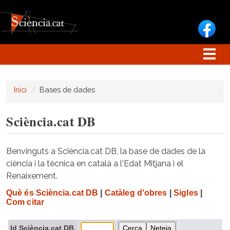
Vés al contingut
Inici
Bases de dades
Sciència.cat DB
Benvinguts a Sciència.cat DB, la base de dades de la
ciència i la tècnica en català a l'Edat Mitjana i el
Renaixement.
Què és Sciència.cat DB
|
Catàleg d'obres
|
Sigles
|
Com citar
Id Sciència.cat DB