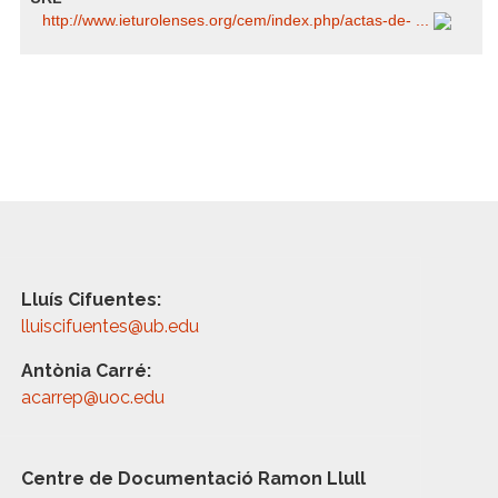
http:/​/​www.ieturolenses.org/​cem/​index.php/​actas-de- ...
Lluís Cifuentes:
lluiscifuentes@ub.edu
Antònia Carré:
acarrep@uoc.edu
Centre de Documentació Ramon Llull