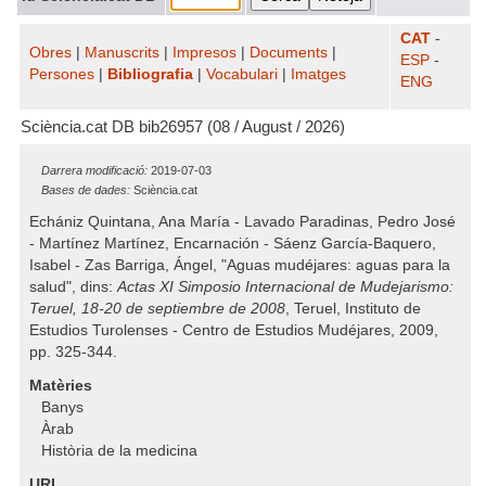
CAT
-
Obres
|
Manuscrits
|
Impresos
|
Documents
|
ESP
-
Persones
|
Bibliografia
|
Vocabulari
|
Imatges
ENG
Sciència.cat DB bib26957 (08 / August / 2026)
Darrera modificació:
2019-07-03
Bases de dades:
Sciència.cat
Echániz Quintana, Ana María - Lavado Paradinas, Pedro José
- Martínez Martínez, Encarnación - Sáenz García-Baquero,
Isabel - Zas Barriga, Ángel, "Aguas mudéjares: aguas para la
salud", dins:
Actas XI Simposio Internacional de Mudejarismo:
Teruel, 18-20 de septiembre de 2008
, Teruel, Instituto de
Estudios Turolenses - Centro de Estudios Mudéjares, 2009,
pp. 325-344.
Matèries
Banys
Àrab
Història de la medicina
URL