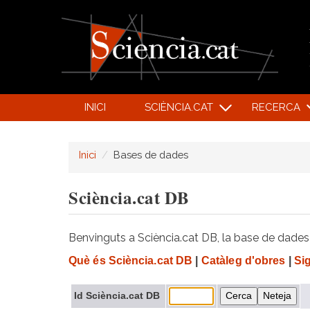
INICI
SCIÈNCIA.CAT
RECERCA
Inici
Bases de dades
Sciència.cat DB
Benvinguts a Sciència.cat DB, la base de dades d
Què és Sciència.cat DB
|
Catàleg d'obres
|
Si
Id Sciència.cat DB