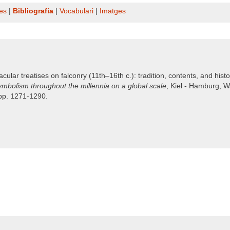
es
|
Bibliografia
|
Vocabulari
|
Imatges
lar treatises on falconry (11th–16th c.): tradition, contents, and histo
mbolism throughout the millennia on a global scale
, Kiel - Hamburg, 
 pp. 1271-1290.