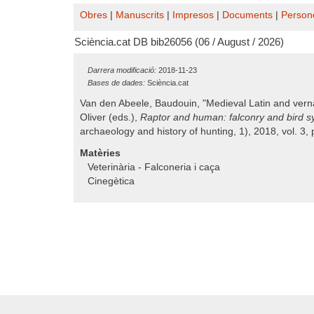
Obres
|
Manuscrits
|
Impresos
|
Documents
|
Person
Sciència.cat DB bib26056 (06 / August / 2026)
Darrera modificació:
2018-11-23
Bases de dades:
Sciència.cat
Van den Abeele, Baudouin, "Medieval Latin and vernacu
Oliver (eds.),
Raptor and human: falconry and bird sy
archaeology and history of hunting, 1), 2018, vol. 3,
Matèries
Veterinària - Falconeria i caça
Cinegètica