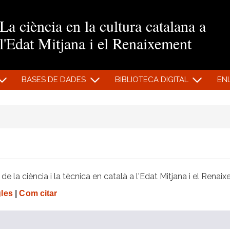
Vés al contingut
La ciència en la cultura catalana a
l'Edat Mitjana i el Renaixement
BASES DE DADES
BIBLIOTECA DIGITAL
EN
e la ciència i la tècnica en català a l'Edat Mitjana i el Renai
gles
|
Com citar