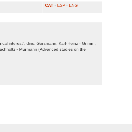
CAT
-
ESP
-
ENG
rical interest", dins: Gersmann, Karl-Heinz - Grimm,
Wachholtz - Murmann (Advanced studies on the