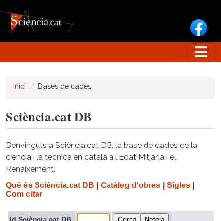
Vés al contingut
Inici
Bases de dades
Sciència.cat DB
Benvinguts a Sciència.cat DB, la base de dades de la
ciència i la tècnica en català a l'Edat Mitjana i el
Renaixement.
Què és Sciència.cat DB
|
Catàleg d'obres
|
Sigles
|
Com citar
Id Sciència.cat DB