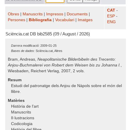
CAT
-
Obres
|
Manuscrits
|
Impresos
|
Documents
|
ESP
-
Persones
|
Bibliografia
|
Vocabulari
|
Imatges
ENG
Sciència.cat DB bib2585 (09 / August / 2026)
Darrera modificació:
2009-01-25
Bases de dades:
Sciència.cat, Altres
Bram, Andreas,
Neapolitanische Bilderbibeln des Trecento:
Anjou-Buchmalerei von Robert dem Weisen bis zu Johanna I.
,
Wiesbaden, Reichert Verlag, 2007, 2 vols.
Resum
Estudi del patronatge dels Anjou de Nàpols sobre el món del
llibre.
Matèries
Història de l'art
Manuscrits
Il·lustracions
Codicologia
Història del llibre