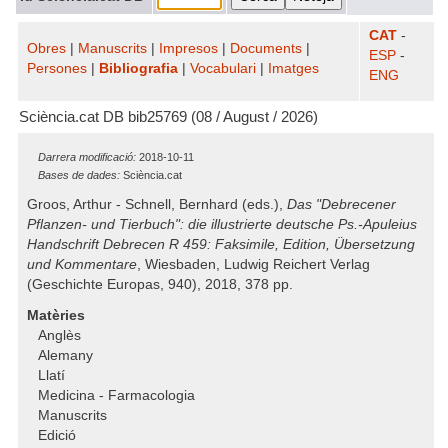
CAT
-
Obres
|
Manuscrits
|
Impresos
|
Documents
|
ESP
-
Persones
|
Bibliografia
|
Vocabulari
|
Imatges
ENG
Sciència.cat DB bib25769 (08 / August / 2026)
Darrera modificació:
2018-10-11
Bases de dades:
Sciència.cat
Groos, Arthur - Schnell, Bernhard (eds.),
Das "Debrecener
Pflanzen- und Tierbuch": die illustrierte deutsche Ps.-Apuleius
Handschrift Debrecen R 459: Faksimile, Edition, Übersetzung
und Kommentare
, Wiesbaden, Ludwig Reichert Verlag
(Geschichte Europas, 940), 2018, 378 pp.
Matèries
Anglès
Alemany
Llatí
Medicina - Farmacologia
Manuscrits
Edició