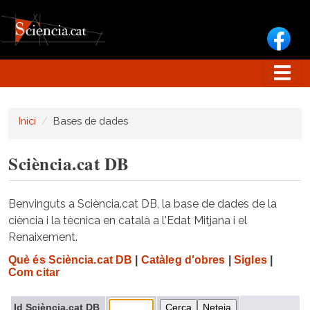
Vés al contingut
Inici
Bases de dades
Sciència.cat DB
Benvinguts a Sciència.cat DB, la base de dades de la
ciència i la tècnica en català a l'Edat Mitjana i el
Renaixement.
Què és Sciència.cat DB
|
Catàleg d'obres
|
Sigles
|
Com citar
Id Sciència.cat DB