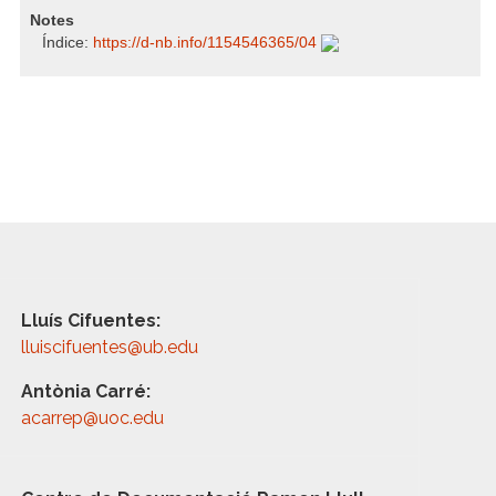
Notes
Índice:
https:/​/​d-nb.info/​1154546365/​04
Lluís Cifuentes:
lluiscifuentes@ub.edu
Antònia Carré:
acarrep@uoc.edu