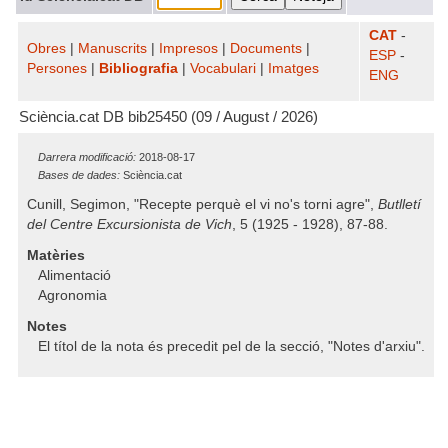
CAT
-
Obres
|
Manuscrits
|
Impresos
|
Documents
|
ESP
-
Persones
|
Bibliografia
|
Vocabulari
|
Imatges
ENG
Sciència.cat DB bib25450 (09 / August / 2026)
Darrera modificació:
2018-08-17
Bases de dades:
Sciència.cat
Cunill, Segimon, "Recepte perquè el vi no's torni agre",
Butlletí
del Centre Excursionista de Vich
, 5 (1925 - 1928), 87-88.
Matèries
Alimentació
Agronomia
Notes
El títol de la nota és precedit pel de la secció, "Notes d'arxiu".