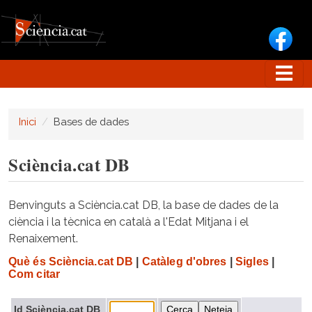
Vés al contingut
Inici
Bases de dades
Sciència.cat DB
Benvinguts a Sciència.cat DB, la base de dades de la
ciència i la tècnica en català a l'Edat Mitjana i el
Renaixement.
Què és Sciència.cat DB
|
Catàleg d'obres
|
Sigles
|
Com citar
Id Sciència.cat DB