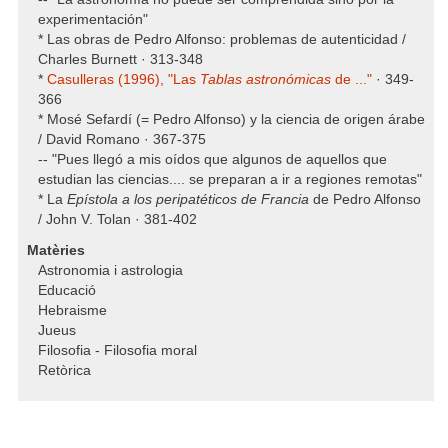
experimentación"
* Las obras de Pedro Alfonso: problemas de autenticidad /
Charles Burnett · 313-348
*
Casulleras (1996), "Las
Tablas astronómicas
de ..."
· 349-
366
* Mosé Sefardí (= Pedro Alfonso) y la ciencia de origen árabe
/ David Romano · 367-375
-- "Pues llegó a mis oídos que algunos de aquellos que
estudian las ciencias.... se preparan a ir a regiones remotas"
* La
Epístola a los peripatéticos de Francia
de Pedro Alfonso
/ John V. Tolan · 381-402
Matèries
Astronomia i astrologia
Educació
Hebraisme
Jueus
Filosofia - Filosofia moral
Retòrica