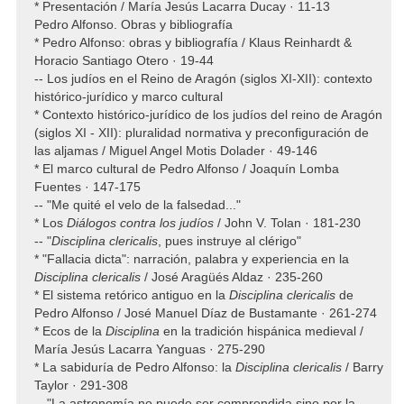
* Presentación / María Jesús Lacarra Ducay · 11-13
Pedro Alfonso. Obras y bibliografía
* Pedro Alfonso: obras y bibliografía / Klaus Reinhardt &
Horacio Santiago Otero · 19-44
-- Los judíos en el Reino de Aragón (siglos XI-XII): contexto
histórico-jurídico y marco cultural
* Contexto histórico-jurídico de los judíos del reino de Aragón
(siglos XI - XII): pluralidad normativa y preconfiguración de
las aljamas / Miguel Angel Motis Dolader · 49-146
* El marco cultural de Pedro Alfonso / Joaquín Lomba
Fuentes · 147-175
-- "Me quité el velo de la falsedad..."
* Los
Diálogos contra los judíos
/ John V. Tolan · 181-230
-- "
Disciplina clericalis
, pues instruye al clérigo"
* "Fallacia dicta": narración, palabra y experiencia en la
Disciplina clericalis
/ José Aragüés Aldaz · 235-260
* El sistema retórico antiguo en la
Disciplina clericalis
de
Pedro Alfonso / José Manuel Díaz de Bustamante · 261-274
* Ecos de la
Disciplina
en la tradición hispánica medieval /
María Jesús Lacarra Yanguas · 275-290
* La sabiduría de Pedro Alfonso: la
Disciplina clericalis
/ Barry
Taylor · 291-308
-- "La astronomía no puede ser comprendida sino por la