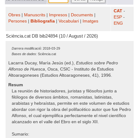
CAT
-
Obres
|
Manuscrits
|
Impresos
|
Documents
|
ESP
-
Persones
|
Bibliografia
|
Vocabulari
|
Imatges
ENG
Sciència.cat DB bib24894 (10 / August / 2026)
Darrera modificació:
2018-03-29
Bases de dades:
Sciència.cat
Lacarra Ducay, María Jesús (ed.),
Estudios sobre Pedro
Alfonso de Huesca
, Osca, CSIC - Instituto de Estudios
Altoaragoneses (Estudios Altoaragoneses, 41), 1996.
Resum
La reunión de historiadores, juristas y filósofos junto a
filólogos de diversos ámbitos, romanistas, latinistas,
arabistas y hebraístas, permite en este volumen de estudios
abordar con rigor la obra del polifacético autor que fue Pedro
Alfonso, el cual ejemplifica perfectamente el nivel científico
alcanzado en el valle del Ebro en el siglo XII.
Sumario: