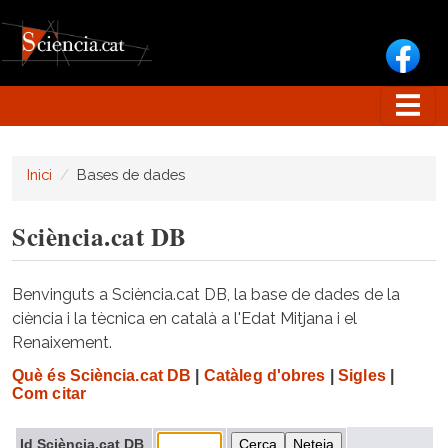
Vés al contingut
Inici
Bases de dades
Sciència.cat DB
Benvinguts a Sciència.cat DB, la base de dades de la
ciència i la tècnica en català a l'Edat Mitjana i el
Renaixement.
Què és Sciència.cat DB
|
Catàleg d'obres
|
Sigles
|
Com citar
Id Sciència.cat DB