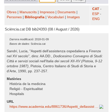
CAT
-
Obres
|
Manuscrits
|
Impresos
|
Documents
|
ESP
-
Persones
|
Bibliografia
|
Vocabulari
|
Imatges
ENG
Sciència.cat DB bib24393 (08 / August / 2026)
Darrera modificació:
2018-01-09
Bases de dades:
Sciència.cat
Sandri, Lucia, "Aspetti dell'assistenza ospedaliera a Firenze
nel XV secolo", dins: AA.DD.,
Dodicesimo Convegno di Studi:
Città e servizi sociali nell'Italia dei secoli XII-XV (Pistoia, 9-12
ortobre 1987)
, Pistoia, Centro Italiano di Studi di Storia e
d'Arte, 1990, pp. 237-257.
Matèries
Història de la medicina
Religió - Espiritualitat
Hospitals
URL
https:/​/​www.academia.edu/​8861736/​Aspetti_dellassist ...