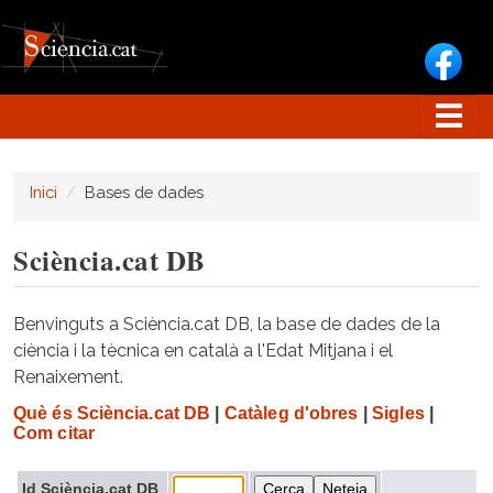
Vés al contingut
Inici
Bases de dades
Sciència.cat DB
Benvinguts a Sciència.cat DB, la base de dades de la
ciència i la tècnica en català a l'Edat Mitjana i el
Renaixement.
Què és Sciència.cat DB
|
Catàleg d'obres
|
Sigles
|
Com citar
Id Sciència.cat DB