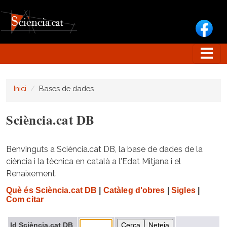
Vés al contingut
Inici
Bases de dades
Sciència.cat DB
Benvinguts a Sciència.cat DB, la base de dades de la
ciència i la tècnica en català a l'Edat Mitjana i el
Renaixement.
Què és Sciència.cat DB
|
Catàleg d'obres
|
Sigles
|
Com citar
Id Sciència.cat DB