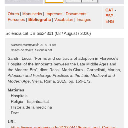
CAT
-
Obres
|
Manuscrits
|
Impresos
|
Documents
|
ESP
-
Persones
|
Bibliografia
|
Vocabulari
|
Imatges
ENG
Sciència.cat DB bib24391 (08 / August / 2026)
Darrera modificació:
2018-01-09
Bases de dades:
Sciència.cat
Sandri, Lucia, "Forms and contracts of adoption in Florence's
Hospital of the Innocents between the Late Middle Ages and
the Modern Era", dins: Rossi, Maria Clara - Garbellotti, Marina,
Adoption and Fosterage Practices in the Late Medieval and
Modern Age
, Viella, Roma, 2015, pp. 159-172.
Matèries
Hospitals
Religió - Espiritualitat
Història de la medicina
Dret
URL
https:/​/​www.academia.edu/​31227444/​Forms_and_Contrac ...