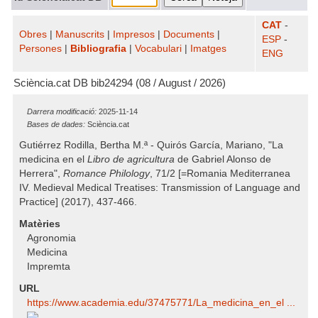
CAT
-
Obres
|
Manuscrits
|
Impresos
|
Documents
|
ESP
-
Persones
|
Bibliografia
|
Vocabulari
|
Imatges
ENG
Sciència.cat DB bib24294 (08 / August / 2026)
Darrera modificació:
2025-11-14
Bases de dades:
Sciència.cat
Gutiérrez Rodilla, Bertha M.ª - Quirós García, Mariano, "La
medicina en el
Libro de agricultura
de Gabriel Alonso de
Herrera",
Romance Philology
, 71/2 [=Romania Mediterranea
IV. Medieval Medical Treatises: Transmission of Language and
Practice] (2017), 437-466.
Matèries
Agronomia
Medicina
Impremta
URL
https:/​/​www.academia.edu/​37475771/​La_medicina_en_el ...