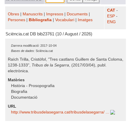
CAT
-
Obres
|
Manuscrits
|
Impresos
|
Documents
|
ESP
-
Persones
|
Bibliografia
|
Vocabulari
|
Imatges
ENG
Sciència.cat DB bib23761 (10 / August / 2026)
Darrera modificació:
2017-10-04
Bases de dades:
Sciència.cat
Raïch Trilla, Cristòfol, "Tres castlans Guillem de Santa Coloma,
1238-1333",
Tribus de la Segarra
, (2017/03/04), publ.
electrònica.
Matèries
Història - Prosopografia
Biografia
Documentació
URL
http:/​/​www.tribusdelasegarra.cat/​tribusdelasegarra/​ ...