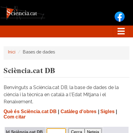
Vés al contingut
Inici
Bases de dades
Sciència.cat DB
Benvinguts a Sciència.cat DB, la base de dades de la
ciència i la tècnica en català a l'Edat Mitjana i el
Renaixement.
Què és Sciència.cat DB
|
Catàleg d'obres
|
Sigles
|
Com citar
Id Sciència.cat DB