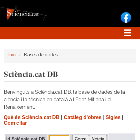
Vés al contingut
Inici
Bases de dades
Sciència.cat DB
Benvinguts a Sciència.cat DB, la base de dades de la
ciència i la tècnica en català a l'Edat Mitjana i el
Renaixement.
Què és Sciència.cat DB
|
Catàleg d'obres
|
Sigles
|
Com citar
Id Sciència.cat DB