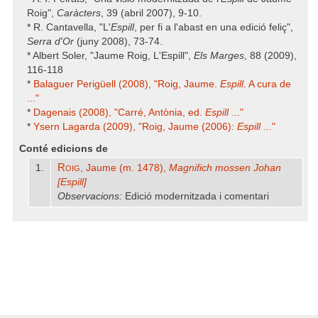
Roig",
Caràcters
, 39 (abril 2007), 9-10.
* R. Cantavella, "L'
Espill
, per fi a l'abast en una edició feliç",
Serra d'Or
(juny 2008), 73-74.
* Albert Soler, "Jaume Roig, L'Espill",
Els Marges
, 88 (2009),
116-118
*
Balaguer Perigüell (2008), "Roig, Jaume.
Espill
. A cura de
..."
*
Dagenais (2008), "Carré, Antònia, ed.
Espill
..."
*
Ysern Lagarda (2009), "Roig, Jaume (2006):
Espill
..."
Conté edicions de
Roig
1.
, Jaume (m. 1478),
Magnifich mossen Johan
[Espill]
Observacions:
Edició modernitzada i comentari