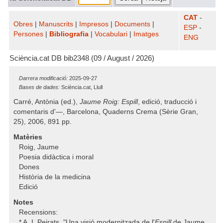
CAT
-
Obres
|
Manuscrits
|
Impresos
|
Documents
|
ESP
-
Persones
|
Bibliografia
|
Vocabulari
|
Imatges
ENG
Sciència.cat DB bib2348 (09 / August / 2026)
Darrera modificació:
2025-09-27
Bases de dades:
Sciència.cat, Llull
Carré, Antònia (ed.),
Jaume Roig: Espill
, edició, traducció i
comentaris d'—, Barcelona, Quaderns Crema (Sèrie Gran,
25), 2006, 891 pp.
Matèries
Roig, Jaume
Poesia didàctica i moral
Dones
Història de la medicina
Edició
Notes
Recensions:
* A. I. Peirats, "Una visió modernitzada de l'
Espill
de Jaume