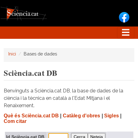
Vés al contingut
Inici
Bases de dades
Sciència.cat DB
Benvinguts a Sciència.cat DB, la base de dades de la
ciència i la tècnica en català a l'Edat Mitjana i el
Renaixement.
Què és Sciència.cat DB
|
Catàleg d'obres
|
Sigles
|
Com citar
Id Sciència.cat DB