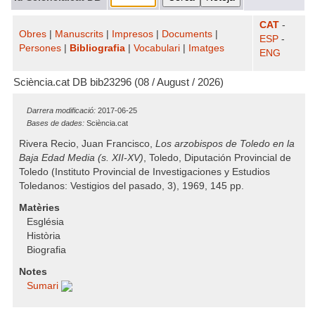
CAT
-
Obres
|
Manuscrits
|
Impresos
|
Documents
|
ESP
-
Persones
|
Bibliografia
|
Vocabulari
|
Imatges
ENG
Sciència.cat DB bib23296 (08 / August / 2026)
Darrera modificació:
2017-06-25
Bases de dades:
Sciència.cat
Rivera Recio, Juan Francisco,
Los arzobispos de Toledo en la
Baja Edad Media (s. XII-XV)
, Toledo, Diputación Provincial de
Toledo (Instituto Provincial de Investigaciones y Estudios
Toledanos: Vestigios del pasado, 3), 1969, 145 pp.
Matèries
Església
Història
Biografia
Notes
Sumari