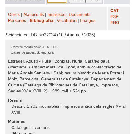
CAT
-
Obres
|
Manuscrits
|
Impresos
|
Documents
|
ESP
-
Persones
|
Bibliografia
|
Vocabulari
|
Imatges
ENG
Sciència.cat DB bib22034 (10 / August / 2026)
Darrera modificació:
2016-10-10
Bases de dades:
Sciència.cat
Estrader, Agustí - Fullà i Bohigas, Núria,
Catàleg de la
Biblioteca "Lambert Mata" de Ripoll
, amb la col·laboració de
Maria Àngels Sanllehy i Sabi; resum històric de Maria Porter i
Moix, Barcelona, Generalitat de Catalunya: Departament de
Cultura (Catàlegs de Biblioteques de Catalunya, Impresos,
Segles XV a XVIII, 2), 1989, xvii + 524 pp.
Resum
Descriu 1.702 incunables i impresos antics dels segles XV al
XVIII.
Matèries
Catàlegs i inventaris
Biblioteques