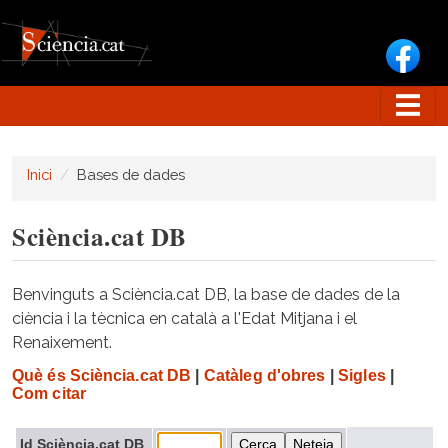
Vés al contingut
Inici
Bases de dades
Sciència.cat DB
Benvinguts a Sciència.cat DB, la base de dades de la
ciència i la tècnica en català a l'Edat Mitjana i el
Renaixement.
Què és Sciència.cat DB
|
Catàleg d'obres
|
Sigles
|
Com citar
Id Sciència.cat DB