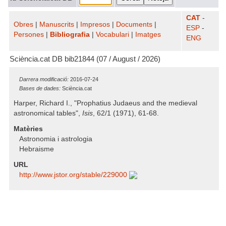
CAT
-
Obres
|
Manuscrits
|
Impresos
|
Documents
|
ESP
-
Persones
|
Bibliografia
|
Vocabulari
|
Imatges
ENG
Sciència.cat DB bib21844 (07 / August / 2026)
Darrera modificació:
2016-07-24
Bases de dades:
Sciència.cat
Harper, Richard I., "Prophatius Judaeus and the medieval
astronomical tables",
Isis
, 62/1 (1971), 61-68.
Matèries
Astronomia i astrologia
Hebraisme
URL
http:/​/​www.jstor.org/​stable/​229000