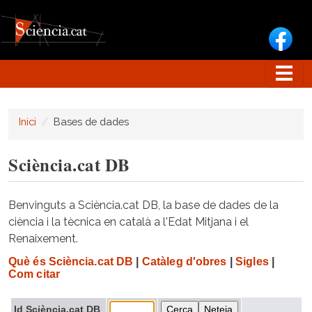
Vés al contingut
Inici
Bases de dades
Sciència.cat DB
Benvinguts a Sciència.cat DB, la base de dades de la
ciència i la tècnica en català a l'Edat Mitjana i el
Renaixement.
Què és Sciència.cat DB
|
Catàleg d'obres
|
Sigles
|
Com citar
Id Sciència.cat DB