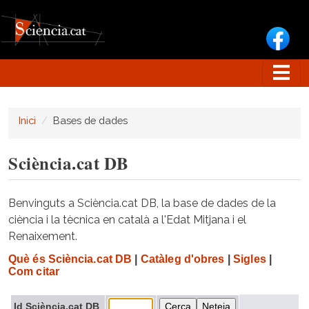
Vés al contingut
Inici
Bases de dades
Sciència.cat DB
Benvinguts a Sciència.cat DB, la base de dades de la
ciència i la tècnica en català a l'Edat Mitjana i el
Renaixement.
Què és Sciència.cat DB
|
Catàleg d'obres
|
Sigles
|
Com citar
Id Sciència.cat DB