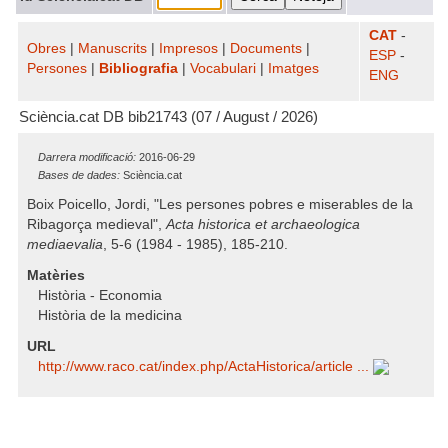
CAT
-
Obres
|
Manuscrits
|
Impresos
|
Documents
|
ESP
-
Persones
|
Bibliografia
|
Vocabulari
|
Imatges
ENG
Sciència.cat DB bib21743 (07 / August / 2026)
Darrera modificació:
2016-06-29
Bases de dades:
Sciència.cat
Boix Poicello, Jordi, "Les persones pobres e miserables de la
Ribagorça medieval",
Acta historica et archaeologica
mediaevalia
, 5-6 (1984 - 1985), 185-210.
Matèries
Història - Economia
Història de la medicina
URL
http:/​/​www.raco.cat/​index.php/​ActaHistorica/​article ...