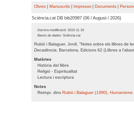
Obres
|
Manuscrits
|
Impresos
|
Documents
|
Person
Sciència.cat DB bib20987 (06 / August / 2026)
Darrera modificació:
2015-11-16
Bases de dades:
Sciència.cat
Rubió i Balaguer, Jordi, "Notes sobre els llibres de l
Decadència
, Barcelona, Edicions 62 (Llibres a l'abas
Matèries
Història del llibre
Religió - Espiritualitat
Lectura i escriptura
Notes
Reimpr. dins
Rubió i Balaguer (1990),
Humanisme 