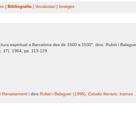
es
|
Bibliografia
|
Vocabulari
|
Imatges
ectura espiritual a Barcelona des de 1500 a 1530", dins: Rubió i Balague
t, 17), 1964, pp. 113-129.
i Renaixement
i dins
Rubió i Balaguer (1996),
Estudis literaris: trames .