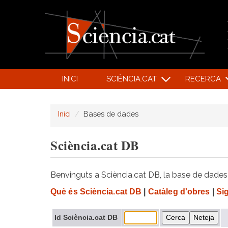
INICI
SCIÈNCIA.CAT
RECERCA
Inici
Bases de dades
Sciència.cat DB
Benvinguts a Sciència.cat DB, la base de dades d
Què és Sciència.cat DB
|
Catàleg d'obres
|
Si
Id Sciència.cat DB