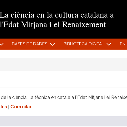
Vés al contingut
La ciència en la cultura catalana a
l'Edat Mitjana i el Renaixement
BASES DE DADES
BIBLIOTECA DIGITAL
EN
e la ciència i la tècnica en català a l'Edat Mitjana i el Renai
gles
|
Com citar