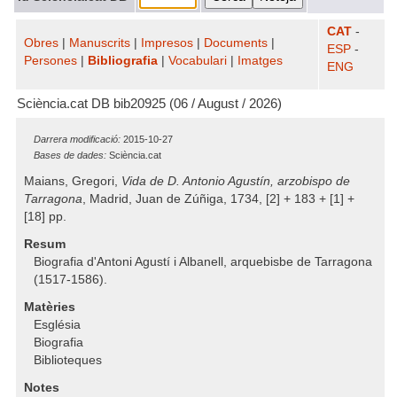
CAT
-
Obres
|
Manuscrits
|
Impresos
|
Documents
|
ESP
-
Persones
|
Bibliografia
|
Vocabulari
|
Imatges
ENG
Sciència.cat DB bib20925 (06 / August / 2026)
Darrera modificació:
2015-10-27
Bases de dades:
Sciència.cat
Maians, Gregori,
Vida de D. Antonio Agustín, arzobispo de
Tarragona
, Madrid, Juan de Zúñiga, 1734, [2] + 183 + [1] +
[18] pp.
Resum
Biografia d'Antoni Agustí i Albanell, arquebisbe de Tarragona
(1517-1586).
Matèries
Església
Biografia
Biblioteques
Notes