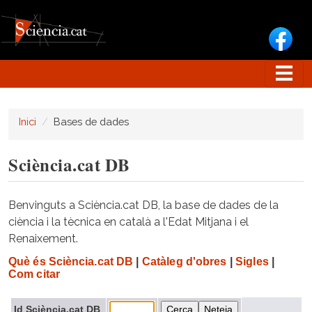
Vés al contingut
Inici
Bases de dades
Sciència.cat DB
Benvinguts a Sciència.cat DB, la base de dades de la
ciència i la tècnica en català a l'Edat Mitjana i el
Renaixement.
Què és Sciència.cat DB
|
Catàleg d'obres
|
Sigles
|
Com citar
Id Sciència.cat DB