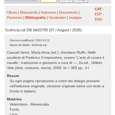
CAT
-
Obres
|
Manuscrits
|
Impresos
|
Documents
|
ESP
-
Persones
|
Bibliografia
|
Vocabulari
|
Imatges
ENG
Sciència.cat DB bib20785 (07 / August / 2026)
Darrera modificació:
2023-12-11
Bases de dades:
Sciència.cat
Causati Vanni, Maria Anna (ed.),
Giordano Ruffo: Nelle
scuderie di Federico II imperatore, ovvero 'L'arte di curare il
cavallo'
, traduzione e glossario a cura di —, 2a ed., Velletri,
Vela (Arte, costume, storia), 2000, lix + 369 pp., il·l.
Resum
Su ogni pagina riproduzioni a colori dei disegni presenti
nell'edizione originale, versione originale latina con testo a
fronte in italiano.
Matèries
Veterinària - Menescalia
Fonts
Lèxic