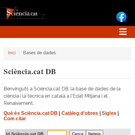
Vés al contingut
Inici
Bases de dades
Sciència.cat DB
Benvinguts a Sciència.cat DB, la base de dades de la
ciència i la tècnica en català a l'Edat Mitjana i el
Renaixement.
Què és Sciència.cat DB
|
Catàleg d'obres
|
Sigles
|
Com citar
Id Sciència.cat DB