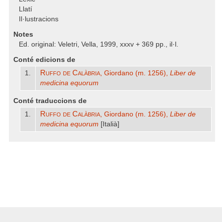
Llatí
Il·lustracions
Notes
Ed. original: Veletri, Vella, 1999, xxxv + 369 pp., il·l.
Conté edicions de
Ruffo de Calàbria
1.
, Giordano (m. 1256),
Liber de
medicina equorum
Conté traduccions de
Ruffo de Calàbria
1.
, Giordano (m. 1256),
Liber de
medicina equorum
[Italià]