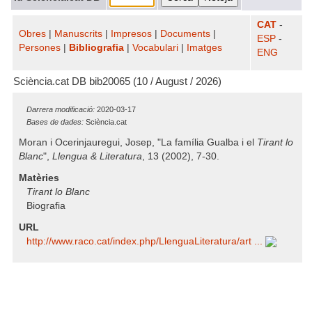
CAT
-
Obres
|
Manuscrits
|
Impresos
|
Documents
|
ESP
-
Persones
|
Bibliografia
|
Vocabulari
|
Imatges
ENG
Sciència.cat DB bib20065 (10 / August / 2026)
Darrera modificació:
2020-03-17
Bases de dades:
Sciència.cat
Moran i Ocerinjauregui, Josep, "La família Gualba i el
Tirant lo
Blanc
",
Llengua & Literatura
, 13 (2002), 7-30.
Matèries
Tirant lo Blanc
Biografia
URL
http:/​/​www.raco.cat/​index.php/​LlenguaLiteratura/​art ...