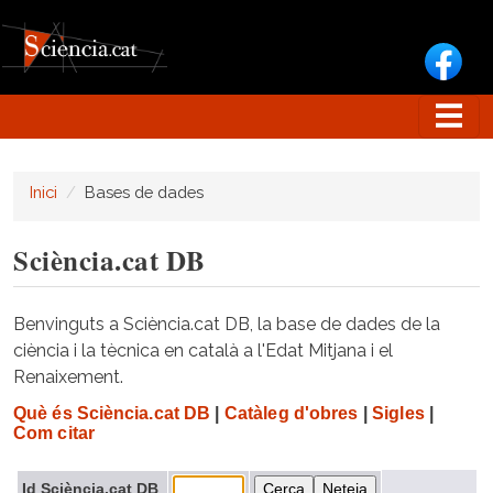
Vés al contingut
Inici
Bases de dades
Sciència.cat DB
Benvinguts a Sciència.cat DB, la base de dades de la
ciència i la tècnica en català a l'Edat Mitjana i el
Renaixement.
Què és Sciència.cat DB
|
Catàleg d'obres
|
Sigles
|
Com citar
Id Sciència.cat DB