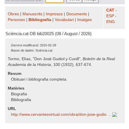
CAT
-
Obres
|
Manuscrits
|
Impresos
|
Documents
|
ESP
-
Persones
|
Bibliografia
|
Vocabulari
|
Imatges
ENG
Sciència.cat DB bib20025 (08 / August / 2026)
Darrera modificació:
2015-02-28
Bases de dades:
Sciència.cat
Tormo, Elías, "Don José Gudiol y Cunill",
Boletín de la Real
Academia de la Historia
, 100 (1932), 637-674.
Resum
Obituari i bibliografia completa.
Matèries
Biografia
Bibliografia
URL
http:/​/​www.cervantesvirtual.com/​obra/​don-jose-gudio ...