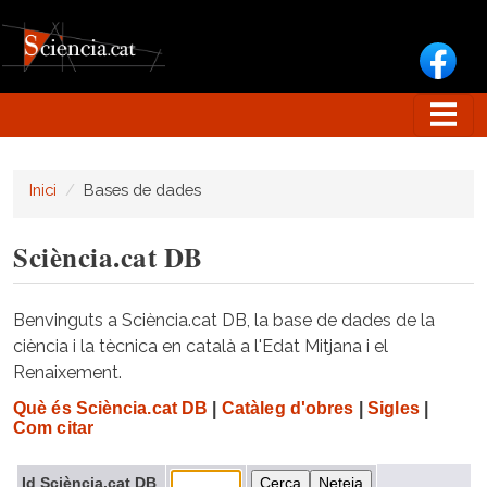
Vés al contingut
Inici
Bases de dades
Sciència.cat DB
Benvinguts a Sciència.cat DB, la base de dades de la
ciència i la tècnica en català a l'Edat Mitjana i el
Renaixement.
Què és Sciència.cat DB
|
Catàleg d'obres
|
Sigles
|
Com citar
Id Sciència.cat DB