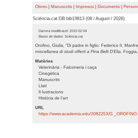
Obres
|
Manuscrits
|
Impresos
|
Documents
|
Person
Sciència.cat DB bib19813 (08 / August / 2026)
Darrera modificació:
2015-02-04
Bases de dades:
Sciència.cat
Orofino, Giulia, "Di padre in figlio: Federico II, Manfre
miscellanea di studi offerti a Pina Belli D'Elia
, Foggia
Matèries
Veterinària - Falconeria i caça
Cinegètica
Manuscrits
Llatí
Il·lustracions
Història de l'art
URL
https:/​/​www.academia.edu/​2082253/​G._OROFINO.