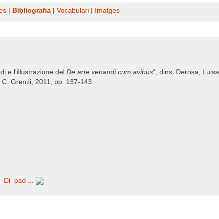
es
|
Bibliografia
|
Vocabulari
|
Imatges
di e l'illustrazione del
De arte venandi cum avibus
", dins: Derosa, Luis
, C. Grenzi, 2011, pp. 137-143.
_Di_pad ...