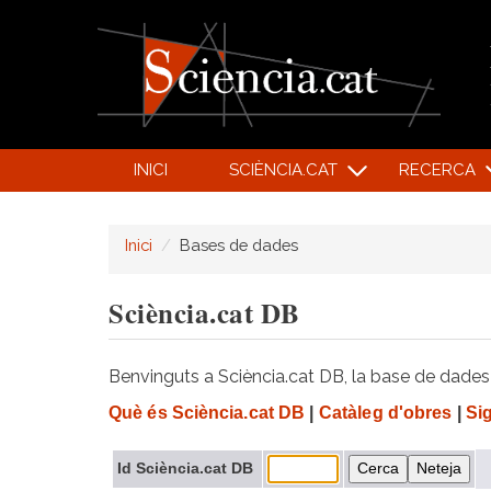
INICI
SCIÈNCIA.CAT
RECERCA
Inici
Bases de dades
Sciència.cat DB
Benvinguts a Sciència.cat DB, la base de dades d
Què és Sciència.cat DB
|
Catàleg d'obres
|
Si
Id Sciència.cat DB