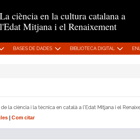
Vés al contingut
La ciència en la cultura catalana a
l'Edat Mitjana i el Renaixement
BASES DE DADES
BIBLIOTECA DIGITAL
EN
e la ciència i la tècnica en català a l'Edat Mitjana i el Renai
gles
|
Com citar