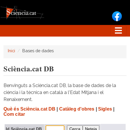
Vés al contingut
Inici
Bases de dades
Sciència.cat DB
Benvinguts a Sciència.cat DB, la base de dades de la
ciència i la tècnica en català a l'Edat Mitjana i el
Renaixement.
Què és Sciència.cat DB
|
Catàleg d'obres
|
Sigles
|
Com citar
Id Sciència.cat DB