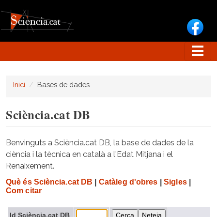
Vés al contingut
Inici
Bases de dades
Sciència.cat DB
Benvinguts a Sciència.cat DB, la base de dades de la
ciència i la tècnica en català a l'Edat Mitjana i el
Renaixement.
Què és Sciència.cat DB
|
Catàleg d'obres
|
Sigles
|
Com citar
Id Sciència.cat DB