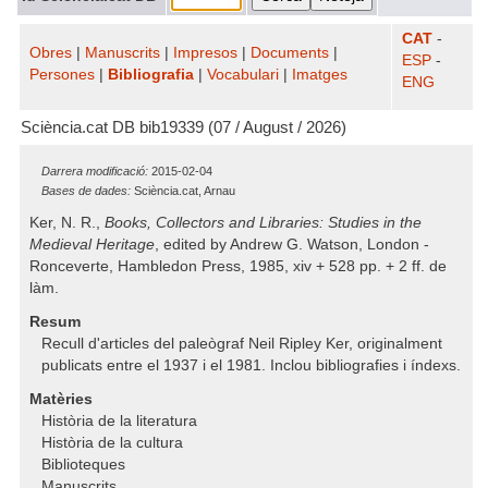
CAT
-
Obres
|
Manuscrits
|
Impresos
|
Documents
|
ESP
-
Persones
|
Bibliografia
|
Vocabulari
|
Imatges
ENG
Sciència.cat DB bib19339 (07 / August / 2026)
Darrera modificació:
2015-02-04
Bases de dades:
Sciència.cat, Arnau
Ker, N. R.,
Books, Collectors and Libraries: Studies in the
Medieval Heritage
, edited by Andrew G. Watson, London -
Ronceverte, Hambledon Press, 1985, xiv + 528 pp. + 2 ff. de
làm.
Resum
Recull d'articles del paleògraf Neil Ripley Ker, originalment
publicats entre el 1937 i el 1981. Inclou bibliografies i índexs.
Matèries
Història de la literatura
Història de la cultura
Biblioteques
Manuscrits