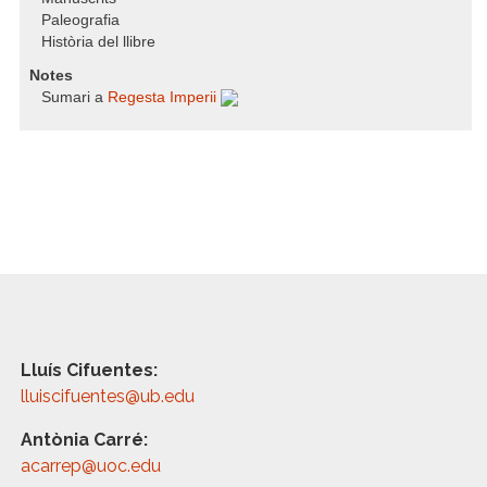
Paleografia
Història del llibre
Notes
Sumari a
Regesta Imperii
Lluís Cifuentes:
lluiscifuentes@ub.edu
Antònia Carré:
acarrep@uoc.edu