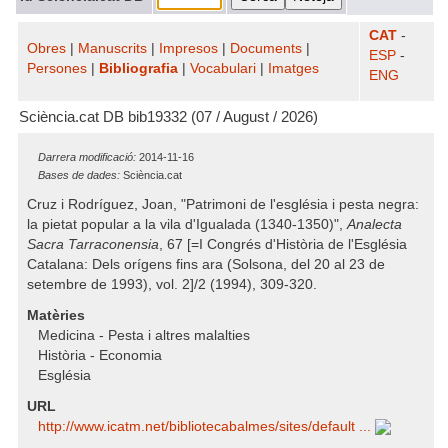
CAT
-
Obres
|
Manuscrits
|
Impresos
|
Documents
|
ESP
-
Persones
|
Bibliografia
|
Vocabulari
|
Imatges
ENG
Sciència.cat DB bib19332 (07 / August / 2026)
Darrera modificació:
2014-11-16
Bases de dades:
Sciència.cat
Cruz i Rodríguez, Joan, "Patrimoni de l'església i pesta negra:
la pietat popular a la vila d'Igualada (1340-1350)",
Analecta
Sacra Tarraconensia
, 67 [=I Congrés d'Història de l'Església
Catalana: Dels orígens fins ara (Solsona, del 20 al 23 de
setembre de 1993), vol. 2]/2 (1994), 309-320.
Matèries
Medicina - Pesta i altres malalties
Història - Economia
Església
URL
http:/​/​www.icatm.net/​bibliotecabalmes/​sites/​default ...