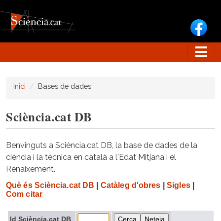
Vés al contingut
Inici
Bases de dades
Sciència.cat DB
Benvinguts a Sciència.cat DB, la base de dades de la
ciència i la tècnica en català a l'Edat Mitjana i el
Renaixement.
Què és Sciència.cat DB
|
Catàleg d'obres
|
Sigles
|
Com citar
Id Sciència.cat DB