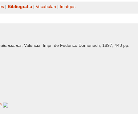
es
|
Bibliografia
|
Vocabulari
|
Imatges
 valencianos
, València, Impr. de Federico Doménech, 1897, 443 pp.
ft