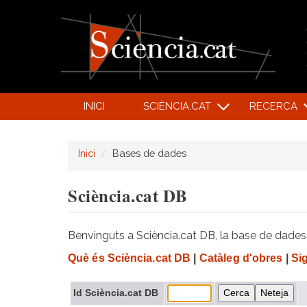
INICI
SCIÈNCIA.CAT
RECERCA
Inici
Bases de dades
Sciència.cat DB
Benvinguts a Sciència.cat DB, la base de dades d
Què és Sciència.cat DB
|
Catàleg d'obres
|
Si
Id Sciència.cat DB