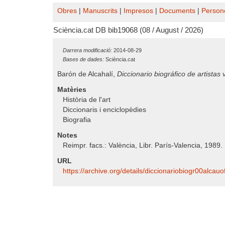
Obres
|
Manuscrits
|
Impresos
|
Documents
|
Person
Sciència.cat DB bib19068 (08 / August / 2026)
Darrera modificació:
2014-08-29
Bases de dades:
Sciència.cat
Barón de Alcahalí,
Diccionario biográfico de artistas
Matèries
Història de l'art
Diccionaris i enciclopèdies
Biografia
Notes
Reimpr. facs.: València, Libr. París-Valencia, 1989.
URL
https:/​/​archive.org/​details/​diccionariobiogr00alcauo