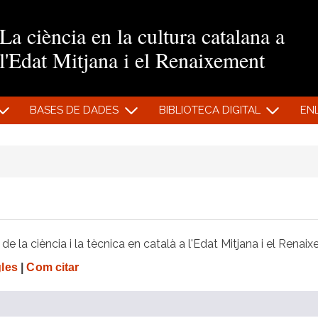
Vés al contingut
La ciència en la cultura catalana a
l'Edat Mitjana i el Renaixement
BASES DE DADES
BIBLIOTECA DIGITAL
EN
e la ciència i la tècnica en català a l'Edat Mitjana i el Renai
gles
|
Com citar