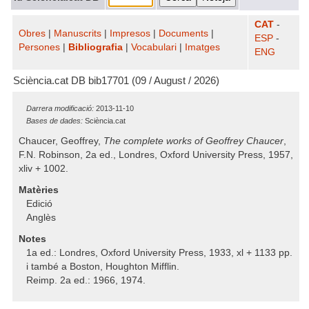
CAT
-
Obres
|
Manuscrits
|
Impresos
|
Documents
|
ESP
-
Persones
|
Bibliografia
|
Vocabulari
|
Imatges
ENG
Sciència.cat DB bib17701 (09 / August / 2026)
Darrera modificació:
2013-11-10
Bases de dades:
Sciència.cat
Chaucer, Geoffrey,
The complete works of Geoffrey Chaucer
,
F.N. Robinson, 2a ed., Londres, Oxford University Press, 1957,
xliv + 1002.
Matèries
Edició
Anglès
Notes
1a ed.: Londres, Oxford University Press, 1933, xl + 1133 pp.
i també a Boston, Houghton Mifflin.
Reimp. 2a ed.: 1966, 1974.