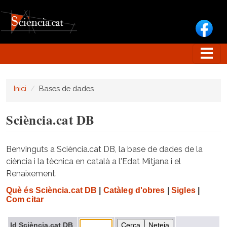
Vés al contingut
Inici
Bases de dades
Sciència.cat DB
Benvinguts a Sciència.cat DB, la base de dades de la
ciència i la tècnica en català a l'Edat Mitjana i el
Renaixement.
Què és Sciència.cat DB
|
Catàleg d'obres
|
Sigles
|
Com citar
Id Sciència.cat DB